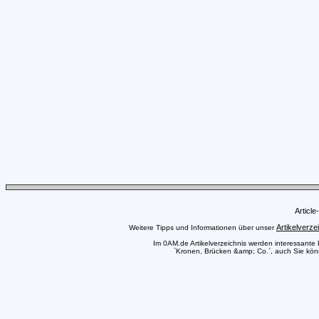
Articl
Artikelverze
Weitere Tipps und Informationen über unser
Im 0AM.de Artikelverzeichnis werden interessante Pr
`Kronen, Brücken &amp; Co.`, auch Sie könne