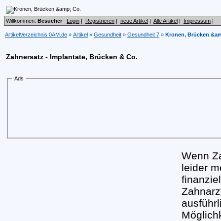
Willkommen:
Besucher
Login
|
Registrieren
|
neue Artikel
|
Alle Artikel
|
Impressum
|
ArtikelVerzeichnis 0AM.de
»
Artikel
»
Gesundheit
»
Gesundheit 7
»
Kronen, Brücken &am
Zahnersatz - Implantate, Brücken & Co.
Ads
Wenn Zah
leider m
finanzi
Zahnarzt
ausführl
Möglich