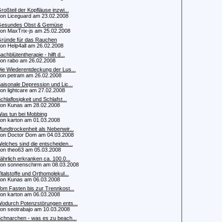
roßteil der Kopfläuse inzwi...
 Liceguard am 23.02.2008
esundes Obst & Gemüse
 MaxTrix-js am 25.02.2008
ründe für das Rauchen
 Help4all am 26.02.2008
achblütentherapie - hilft d...
 rabo am 26.02.2008
ie Wiederentdeckung der Lus...
 petram am 26.02.2008
aisonale Depression und Lic...
 lightcare am 27.02.2008
chlaflosigkeit und Schlafst...
 Kunas am 28.02.2008
as tun bei Mobbing
 karton am 01.03.2008
undtrockenheit als Nebenwir...
 Doctor Dom am 04.03.2008
elches sind die entscheiden...
 theo63 am 05.03.2008
ährlich erkranken ca. 100.0...
 sonnenschirm am 08.03.2008
italstoffe und Orthomolekul...
 Kunas am 06.03.2008
om Fasten bis zur Trennkost...
 karton am 06.03.2008
odurch Potenzstörungen ents...
 seotrabajo am 10.03.2008
chnarchen - was es zu beach...