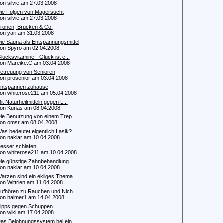
 silvie am 27.03.2008
ie Folgen von Magersucht
 silvie am 27.03.2008
ronen, Brücken & Co.
 yari am 31.03.2008
ie Sauna als Entspannungsmittel
 Spyro am 02.04.2008
lücksvitamine - Glück ist e...
 Mareike.C am 03.04.2008
etreuung von Senioren
 prosenior am 03.04.2008
ntspannen zuhause
 whiterose211 am 05.04.2008
it Naturheilmitteln gegen L...
 Kunas am 08.04.2008
ie Benutzung von einem Trep...
 omsr am 08.04.2008
as bedeutet eigentlich Lasik?
 naklar am 10.04.2008
esser schlafen
 whiterose211 am 10.04.2008
ie günstige Zahnbehandlung ...
 naklar am 10.04.2008
arzen sind ein ekliges Thema
 Wittrien am 11.04.2008
ufhören zu Rauchen und Nich...
 halmer1 am 14.04.2008
ipps gegen Schuppen
 wiki am 17.04.2008
as Belohnungssystem bei ein...