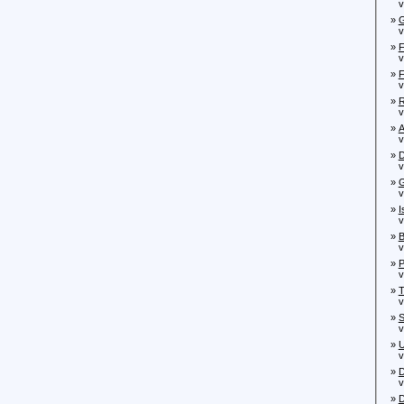
von
»
G
von
»
F
von
»
F
von
»
R
von
»
A
von
»
D
von
»
G
von
»
I
von
»
B
von
»
P
von
»
T
von
»
S
von
»
U
von
»
D
von
»
D