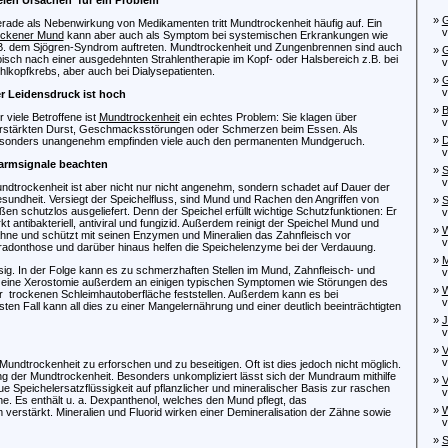
»
G
rade als Nebenwirkung von Medikamenten tritt Mundtrockenheit häufig auf. Ein
von
ockener Mund
kann aber auch als Symptom bei systemischen Erkrankungen wie
B. dem Sjögren-Syndrom auftreten. Mundtrockenheit und Zungenbrennen sind auch
»
G
pisch nach einer ausgedehnten Strahlentherapie im Kopf- oder Halsbereich z.B. bei
von
hlkopfkrebs, aber auch bei Dialysepatienten.
»
G
von
r Leidensdruck ist hoch
»
B
r viele Betroffene ist
Mundtrockenheit
ein echtes Problem: Sie klagen über
von
rstärkten Durst, Geschmacksstörungen oder Schmerzen beim Essen. Als
»
D
sonders unangenehm empfinden viele auch den permanenten Mundgeruch.
von
armsignale beachten
»
S
von
ndtrockenheit ist aber nicht nur nicht angenehm, sondern schadet auf Dauer der
sundheit. Versiegt der Speichelfluss, sind Mund und Rachen den Angriffen von
»
S
ßen schutzlos ausgeliefert. Denn der Speichel erfüllt wichtige Schutzfunktionen: Er
von
rkt antibakteriell, antiviral und fungizid. Außerdem reinigt der Speichel Mund und
»
W
hne und schützt mit seinen Enzymen und Mineralien das Zahnfleisch vor
von
aradonthose und darüber hinaus helfen die Speichelenzyme bei der Verdauung.
»
M
ssig. In der Folge kann es zu schmerzhaften Stellen im Mund, Zahnfleisch- und
von
ch eine Xerostomie außerdem an einigen typischen Symptomen wie Störungen des
»
W
 trockenen Schleimhautoberfläche feststellen. Außerdem kann es bei
von
 Fall kann all dies zu einer Mangelernährung und einer deutlich beeinträchtigten
»
J
von
»
V
von
ndtrockenheit zu erforschen und zu beseitigen. Oft ist dies jedoch nicht möglich.
ng der Mundtrockenheit. Besonders unkompliziert lässt sich der Mundraum mithilfe
»
V
 Speichelersatzflüssigkeit auf pflanzlicher und mineralischer Basis zur raschen
von
e. Es enthält u. a. Dexpanthenol, welches den Mund pflegt, das
»
W
verstärkt. Mineralien und Fluorid wirken einer Demineralisation der Zähne sowie
von
»
S