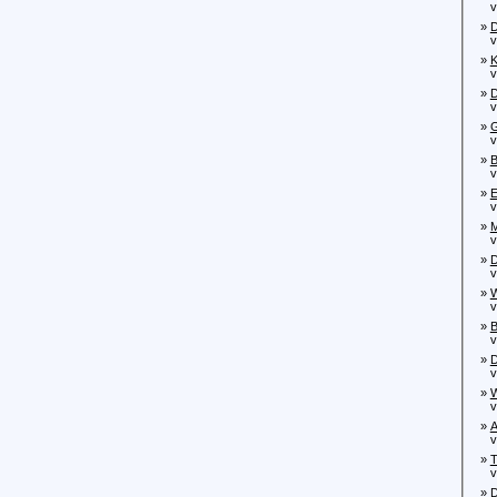
von
»
D
von
»
K
von
»
D
von
»
G
von
»
B
von
»
E
von
»
M
von
»
D
von
»
W
von
»
B
von
»
D
von
»
W
von
»
A
von
»
T
von
»
D