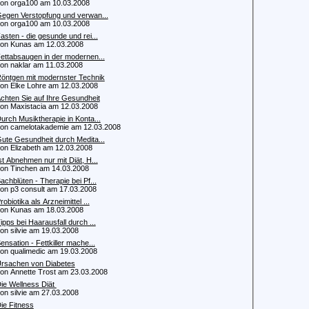
 orga100 am 10.03.2008
egen Verstopfung und verwan...
 orga100 am 10.03.2008
asten - die gesunde und rei...
 Kunas am 12.03.2008
ettabsaugen in der modernen...
 naklar am 11.03.2008
öntgen mit modernster Technik
 Elke Lohre am 12.03.2008
chten Sie auf Ihre Gesundheit
 Maxistacia am 12.03.2008
urch Musiktherapie in Konta...
 camelotakademie am 12.03.2008
ute Gesundheit durch Medita...
 Elizabeth am 12.03.2008
st Abnehmen nur mit Diät, H...
 Tinchen am 14.03.2008
achblüten - Therapie bei Pf...
 p3 consult am 17.03.2008
robiotika als Arzneimittel ...
 Kunas am 18.03.2008
ipps bei Haarausfall durch ...
 silvie am 19.03.2008
ensation - Fettkiller mache...
 qualimedic am 19.03.2008
rsachen von Diabetes
 Annette Trost am 23.03.2008
ie Wellness Diät
 silvie am 27.03.2008
ie Fitness