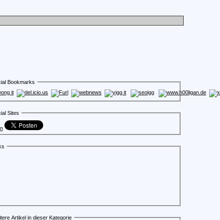
ial Bookmarks
ial Sites
en
ks
tere Artikel in dieser Kategorie