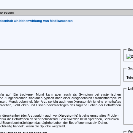
mpressum
|
ckenheit als Nebenwirkung von Medikamenten
Soc
Soc
Teil
Lin
ufig auf. Ein trockener Mund kann aber auch als Symptom bei systemischen
nd Zungenbrennen sind auch typisch nach einer ausgedehnten Strahlentherapie im
nten. Mundtrockenheit (der Arzt spricht auch von Xerostomie) ist eine ernsthaftes
prechen, Schlucken und Essen beeinträchtigen das tägliche Leben der Betroffenen
ndtrockenheit (der Arzt spricht auch von
Xerostomie
) ist eine ernsthaftes Problem
d für die Betroffenen oft sehr behindernd. Beschwerden beim Sprechen, Schlucken
d Essen beeinträchtigen das tägliche Leben der Betroffenen massiv. Daher:
chtzeitig handeln, wenn die Spucke wegbleibt.
Wei
elen Ursachen für ein Problem