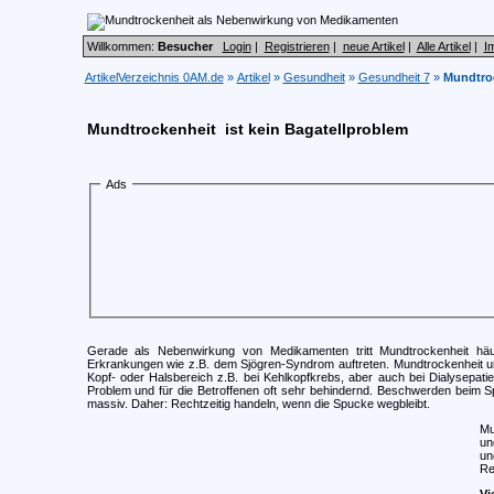
Willkommen:
Besucher
Login
|
Registrieren
|
neue Artikel
|
Alle Artikel
|
I
ArtikelVerzeichnis 0AM.de
»
Artikel
»
Gesundheit
»
Gesundheit 7
»
Mundtro
Mundtrockenheit  ist kein Bagatellproblem
Ads
Gerade als Nebenwirkung von Medikamenten tritt Mundtrockenheit hä
Erkrankungen wie z.B. dem Sjögren-Syndrom auftreten. Mundtrockenheit u
Kopf- oder Halsbereich z.B. bei Kehlkopfkrebs, aber auch bei Dialysepatie
Problem und für die Betroffenen oft sehr behindernd. Beschwerden beim S
massiv. Daher: Rechtzeitig handeln, wenn die Spucke wegbleibt.
Mu
un
un
Re
Vi