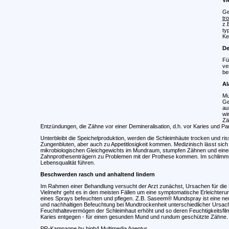
Ge
tr
z.
ty
Ke
De
Fü
ve
be
Al
Mu
Ge
au
wi
Zä
Entzündungen, die Zähne vor einer Demineralisation, d.h. vor Karies und P
Unterbleibt die Speichelproduktion, werden die Schleimhäute trocken und ri
Zungenbluten, aber auch zu Appetitlosigkeit kommen. Medizinisch lässt si
mikrobiologischen Gleichgewichts im Mundraum, stumpfen Zähnen und einer
Zahnprothesenträgern zu Problemen mit der Prothese kommen. Im schlimmsten
Lebensqualität führen.
Beschwerden rasch und anhaltend lindern
Im Rahmen einer Behandlung versucht der Arzt zunächst, Ursachen für die Mu
Vielmehr geht es in den meisten Fällen um eine symptomatische Erleichteru
eines Sprays befeuchten und pflegen. Z.B. Saseem® Mundspray ist eine neue
und nachhaltigen Befeuchtung bei Mundtrockenheit unterschiedlicher Ursach
Feuchthaltevermögen der Schleimhaut erhöht und so deren Feuchtigkeitsfilm 
Karies entgegen - für einen gesunden Mund und rundum geschützte Zähne.
PR-Kampagne by
high4 Multimedia Agentur