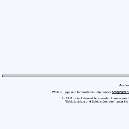
Articl
Artikelverze
Weitere Tipps und Informationen über unser
Im 0AM.de Artikelverzeichnis werden interessante Pr
`Schlaflosigkeit und Schlafstörungen`, auch Sie