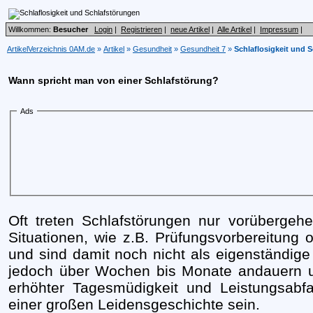
Willkommen:
Besucher
Login
|
Registrieren
|
neue Artikel
|
Alle Artikel
|
Impressum
|
ArtikelVerzeichnis 0AM.de
»
Artikel
»
Gesundheit
»
Gesundheit 7
»
Schlaflosigkeit und 
Wann spricht man von einer Schlafstörung?
Ads
Oft treten Schlafstörungen nur vorüberge
Situationen, wie z.B. Prüfungsvorbereitung o
und sind damit noch nicht als eigenständig
jedoch über Wochen bis Monate andauern 
erhöhter Tagesmüdigkeit und Leistungsabfa
einer großen Leidensgeschichte sein.