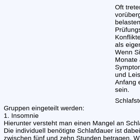
Oft tret
vorüber
belasten
Prüfungs
Konflikt
als eige
Wenn Si
Monate 
Symptom
und Leis
Anfang 
sein.
Schlafst
Gruppen eingeteilt werden:
1. Insomnie
Hierunter versteht man einen Mangel an Schlaf
Die individuell benötigte Schlafdauer ist dab
zwischen fünf und zehn Stunden betragen. We