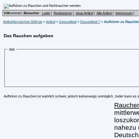
Willkommen:
Besucher
Login
|
Registrieren
|
neue Artikel
|
Alle Artikel
|
Impressum
|
ArtikelVerzeichnis 0AM.de
»
Artikel
»
Gesundheit
»
Gesundheit 7
»
Aufhören zu Rauchen
Das Rauchen aufgeben
Ads
Aufhören zu Rauchen ist wahrlich schwer, jedoch keineswegs unmöglich. Jeder kann es s
Rauche
mittler
loszuko
nahezu 
Deutsch