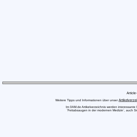
Articl
Artikelverze
Weitere Tipps und Informationen über unser
Im 0AM.de Artikelverzeichnis werden interessante Pr
`Fettabsaugen in der modernen Medizin`, auch Sie