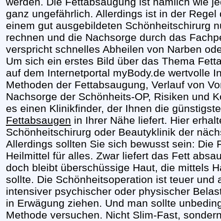
werden. Die Fettabsaugung ist nämlich wie jed
ganz ungefährlich. Allerdings ist in der Reg
einem gut ausgebildeten Schönheitschirurg n
rechnen und die Nachsorge durch das Fachpe
verspricht schnelles Abheilen von Narben od
Um sich ein erstes Bild über das Thema Fet
auf dem Internetportal myBody.de wertvolle I
Methoden der Fettabsaugung, Verlauf von Vo
Nachsorge der Schönheits-OP, Risiken und K
es einen Klinikfinder, der Ihnen die günstig
Fettabsaugen
in Ihrer Nähe liefert. Hier erha
Schönheitschirurg oder Beautyklinik der näch
Allerdings sollten Sie sich bewusst sein: Die
Heilmittel für alles. Zwar liefert das Fett ab
doch bleibt überschüssige Haut, die mittels 
sollte. Die Schönheitsoperation ist teuer und 
intensiver psychischer oder physischer Bela
in Erwägung ziehen. Und man sollte unbeding
Methode versuchen. Nicht Slim-Fast, sondern