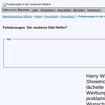
Willkommen:
Besucher
Login
|
Registrieren
|
neue Artikel
|
Alle Artikel
|
Impressum
|
ArtikelVerzeichnis 0AM.de
»
Artikel
»
Gesundheit
»
Gesundheit 7
»
Fettabsaugen in der
Fettabsaugen  Der moderne Diät-Helfer?
Ads
Harry Wi
Showmode
lächelte
Werbung
proklami
Wunschfi