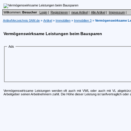
Willkommen:
Besucher
Login
|
Registrieren
|
neue Artikel
|
Alle Artikel
|
Impressum
|
ArtikelVerzeichnis 0AM.de
»
Artikel
»
Immobilien
»
Immobilien 3
»
Vermögenswirksame Le
Vermögenswirksame Leistungen beim Bausparen
Ads
Vermögenswirksame Leistungen werden oft auch mit VWL oder auch mit VL abgekürzt.
Arbeitgeber seinen Arbeitnehmern zahlt. Die Höhe dieser Leistung ist tarifvertraglich oder 