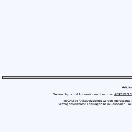
Articl
Artikelverze
Weitere Tipps und Informationen über unser
Im 0AM.de Artikelverzeichnis werden interessante Pr
`Vermögenswirksame Leistungen beim Bausparen`, auch 