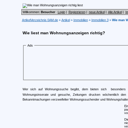
Willkommen:
Besucher
Login
|
Registrieren
|
neue Artikel
|
Alle Artikel
|
I
ArtikelVerzeichnis 0AM.de
»
Artikel
»
Immobilien
»
Immobilien 3
»
Wie man W
Wie liest man Wohnungsanzeigen richtig?
Ads
Wer sich auf Wohnungssuche begibt, dem bieten sich  besonders im I
Wohnungsinserate und gesuche, Zeitungen drucken wöchentlich den Im
Bekanntmachungen verzweifelter Wohnungssuchender und Wohnungshalter
Ei
pa
vo
Di
ni
ve