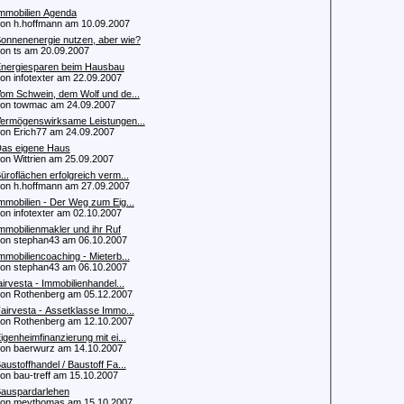
mmobilien Agenda
 h.hoffmann am 10.09.2007
onnenenergie nutzen, aber wie?
 ts am 20.09.2007
nergiesparen beim Hausbau
 infotexter am 22.09.2007
om Schwein, dem Wolf und de...
 towmac am 24.09.2007
ermögenswirksame Leistungen...
 Erich77 am 24.09.2007
as eigene Haus
 Wittrien am 25.09.2007
üroflächen erfolgreich verm...
 h.hoffmann am 27.09.2007
mmobilien - Der Weg zum Eig...
 infotexter am 02.10.2007
mmobilienmakler und ihr Ruf
 stephan43 am 06.10.2007
mmobiliencoaching - Mieterb...
 stephan43 am 06.10.2007
airvesta - Immobilienhandel...
 Rothenberg am 05.12.2007
airvesta - Assetklasse Immo...
 Rothenberg am 12.10.2007
igenheimfinanzierung mit ei...
 baerwurz am 14.10.2007
austoffhandel / Baustoff Fa...
 bau-treff am 15.10.2007
auspardarlehen
n meythomas am 15.10.2007