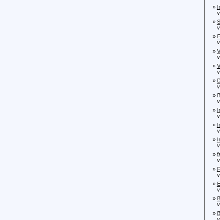
»
I
von
»
S
von
»
E
von
»
V
von
»
V
von
»
D
von
»
B
von
»
I
von
»
I
von
»
I
von
»
f
von
»
F
von
»
E
von
»
B
von
»
B
vo