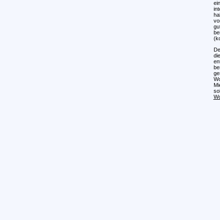
ei
in
ha
vo
gu
be
(k
D
di
en
be
ge
Wo
Mi
so
Wo