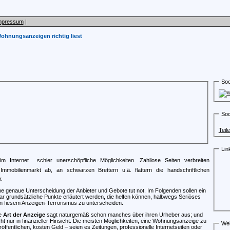
mpressum
|
ohnungsanzeigen richtig liest
Soc
Soc
Teil
Lin
nternet  schier unerschöpfliche Möglichkeiten. Zahllose Seiten verbreiten
mobilienmarkt ab, an schwarzen Brettern u.ä. flattern die handschriftlichen
.
ne genaue Unterscheidung der Anbieter und Gebote tut not. Im Folgenden sollen ein
ar grundsätzliche Punkte erläutert werden, die helfen können, halbwegs Seriöses
n fiesem Anzeigen-Terrorismus zu unterscheiden.
e
Art der Anzeige
sagt naturgemäß schon manches über ihren Urheber aus; und
cht nur in finanzieller Hinsicht. Die meisten Möglichkeiten, eine Wohnungsanzeige zu
Wei
röffentlichen, kosten Geld – seien es Zeitungen, professionelle Internetseiten oder