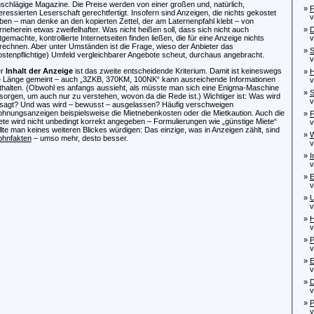
nschlägige Magazine. Die Preise werden von einer großen und, natürlich,
»
F
teressierten Leserschaft gerechtfertigt. Insofern sind Anzeigen, die nichts gekostet
vo
ben – man denke an den kopierten Zettel, der am Laternenpfahl klebt – von
rneherein etwas zweifelhafter. Was nicht heißen soll, dass sich nicht auch
»
D
tgemachte, kontrollierte Internetseiten finden ließen, die für eine Anzeige nichts
von
rechnen. Aber unter Umständen ist die Frage, wieso der Anbieter das
»
S
ostenpflichtige) Umfeld vergleichbarer Angebote scheut, durchaus angebracht.
von
er
Inhalt der Anzeige
ist das zweite entscheidende Kriterium. Damit ist keineswegs
»
H
e Länge gemeint – auch „3ZKB, 370KM, 100NK“ kann ausreichende Informationen
von
thalten. (Obwohl es anfangs aussieht, als müsste man sich eine Enigma-Maschine
»
S
sorgen, um auch nur zu verstehen, wovon da die Rede ist.) Wichtiger ist: Was wird
von
sagt? Und was wird – bewusst – ausgelassen? Häufig verschweigen
hnungsanzeigen beispielsweise die Mietnebenkosten oder die Mietkaution. Auch die
»
F
ete wird nicht unbedingt korrekt angegeben – Formulierungen wie „günstige Miete“
vo
llte man keines weiteren Blickes würdigen: Das einzige, was in Anzeigen zählt, sind
»
W
hnfakten
– umso mehr, desto besser.
von
»
I
von
»
E
von
»
U
von
»
H
von
»
P
von
»
E
von
»
D
von
»
P
von