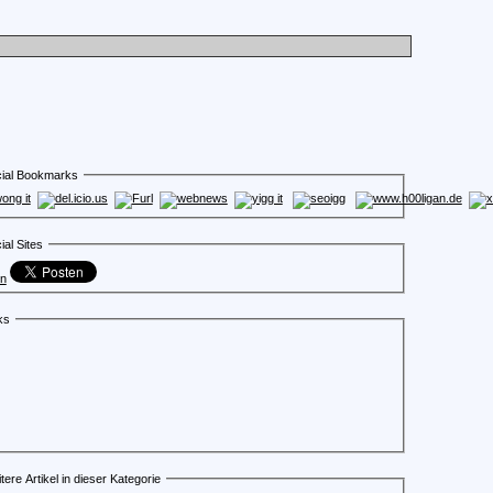
ial Bookmarks
ial Sites
en
ks
tere Artikel in dieser Kategorie