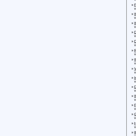
»
F
von
»
W
von
»
W
von
»
D
von
»
D
von
»
R
von
»
W
von
»
V
von
»
I
von
»
D
von
»
W
vo
»
F
von
»
G
von
»
H
von
»
W