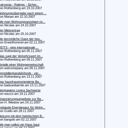
airvesta - Ratings - Sicher...
 Rothenberg am 19.10.2007
ohnungsübergabe nach einem ...
 Marian am 22.10.2007
ie man Wohnungsanzeigen ric...
 Nicolas am 24.10.2007
er Mietvertrag
 Nicolas am 25.10.2007
ie persönliche Oase der heu...
 ErwinRommel am 02.11.2007
EITS - eine internationale ...
 Rothenberg am 05.11.2007
as sagt der Verkehrswert im...
 Rothenberg am 09.11.2007
orteile einer Wohngemeinschaft
 welcomepany am 09.11.2007
mmobilienhandelsfonds - ein...
 Rothenberg am 13.11.2007
as hausfrauenorientierte Ba...
 badsanitaerde am 13.11.2007
ertpapiere contra Sachwerte
n wezzo am 19.11.2007
inanzierungsangebote zur Ba...
 H. Wiedow am 24.11.2007
ebäude Energiepass für Wohn...
 Guido am 28.11.2007
eizung mit dem heimischem B...
 bangolo am 02.12.2007
ie man selbst ein Haus baut