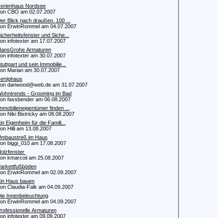
erienhaus Nordsee
n CBO am 02.07.2007
er Blick nach draußen. 100 ...
 ErwinRommel am 04.07.2007
icherheitsfenster und Siche...
 infotexter am 17.07.2007
ansGrohe Armaturen
 infotexter am 30.07.2007
tuttgart und sein Immobilie...
 Marian am 30.07.2007
ertighaus
n danwood@web.de am 31.07.2007
ohntrends - Grooming im Bad
 fassbender am 06.08.2007
mmobilieneigentümer finden ...
 Niki Bistricky am 08.08.2007
in Eigenheim für die Famili...
 Hilli am 13.08.2007
mbaustreß im Haus
 biggi_010 am 17.08.2007
olzfenster
 kmarcoii am 25.08.2007
arkettfußböden
 ErwinRommel am 02.09.2007
in Haus bauen
 Claudia-Falk am 04.09.2007
ie Innenbeleuchtung
 ErwinRommel am 04.09.2007
rofessionelle Armaturen
 infotexter am 09.09.2007