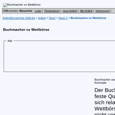
Willkommen:
Besucher
Login
|
Registrieren
|
neue Artikel
|
Alle Artikel
|
Impressum
|
ArtikelVerzeichnis 0AM.de
»
Artikel
»
Sport
»
Sport 2
»
Buchmacher vs Wettbörse
Buchmacher vs Wettbörse
Ads
Buchmacher und 
Konzepte.
Der Buc
feste Qu
sich rel
Wettbör
nicht v