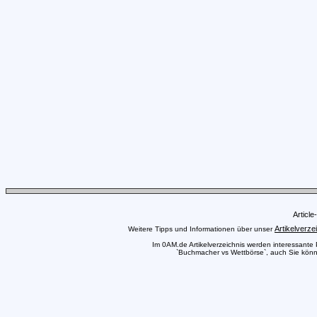
Articl
Artikelverze
Weitere Tipps und Informationen über unser
Im 0AM.de Artikelverzeichnis werden interessante Pr
`Buchmacher vs Wettbörse`, auch Sie können