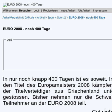
Willkommen:
Besucher
Login
|
Registrieren
|
neue Artikel
|
Alle Artikel
|
Impressum
|
ArtikelVerzeichnis 0AM.de
»
Artikel
»
Sport
»
Sport 2
»
EURO 2008 - noch 400 Tage
EURO 2008 - noch 400 Tage
Ads
In nur noch knapp 400 Tagen ist es soweit.
den Titel des Europameisters 2008 kämpfen
der Titelverteidiger aus Griechenland u
gestossen. Bisher nehmen nur die Schweiz
Teilnehmer an der EURO 2008 teil.
Gut sieh