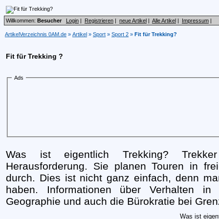
Willkommen:
Besucher
Login
|
Registrieren
|
neue Artikel
|
Alle Artikel
|
Impressum
|
ArtikelVerzeichnis 0AM.de
»
Artikel
»
Sport
»
Sport 2
»
Fit für Trekking?
Fit für Trekking ?
Ads
Was ist eigentlich Trekking? Trekk
Herausforderung. Sie planen Touren in fre
durch. Dies ist nicht ganz einfach, denn m
haben. Informationen über Verhalten in N
Geographie und auch die Bürokratie bei Grenz
Was ist eigen