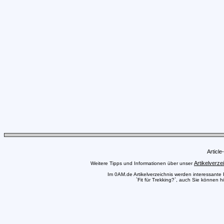
Articl
Artikelverze
Weitere Tipps und Informationen über unser
Im 0AM.de Artikelverzeichnis werden interessante Pr
`Fit für Trekking?`, auch Sie können h