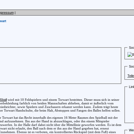
mpressum
|
wart
Soc
Soc
Teil
Lin
ßball
wird mit 10 Feldspielern und einem Torwart bestritten. Dieser muss sich in seiner
erbekleidung farblich von beiden Mannschaften abheben, damit er äußerlich vom
hiedsrichter, sowie Spielern und Zuschauern erkannt werden kann. Zudem trägt heute
der Torwart Handschuhe, die beim Halt, Abstoppen und Fangen des Balles helfen sollen.
r Torwart hat das Recht innerhalb des eigenen 16 Meter Raumes den Spielball mit der
nd aufzunehmen. Ihn aus der Hand in abzuschlagen, oder ihn einem Mitspieler
zuwerfen. In der Halle darf dabei nicht über die Mittellinie geworfen werden. Es ist dem
rwart nicht erlaubt, den Ball nach dem er ihn aus der Hand gegeben hat, erneut
Wei
fzunehmen. Ebenso ist es verboten, ein kontrolliertes Rückspiel (mit dem Fuß) eines