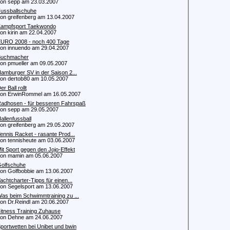
 sepp am 23.03.2007
ussballschuhe
 greifenberg am 13.04.2007
ampfsport Taekwondo
 kirin am 22.04.2007
URO 2008 - noch 400 Tage
 innuendo am 29.04.2007
uchmacher
 pmueller am 09.05.2007
amburger SV in der Saison 2...
 dertob80 am 10.05.2007
er Ball rollt
 ErwinRommel am 16.05.2007
adhosen - für besseren Fahrspaß
 sepp am 29.05.2007
allenfussball
 greifenberg am 29.05.2007
ennis Racket - rasante Prod...
 tennisheute am 03.06.2007
it Sport gegen den Jojo-Effekt
n mamin am 05.06.2007
olfschuhe
 Golfbobbie am 13.06.2007
achtcharter-Tipps für einen...
 Segelsport am 13.06.2007
as beim Schwimmtraining zu ...
 Dr.Reindl am 20.06.2007
itness Training Zuhause
n Dehne am 24.06.2007
portwetten bei Unibet und bwin