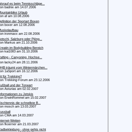
orauf es beim Tennisschläge...
 badnix am 14.07.2006
ountainbike Urlaub
 af am 10.08.2006
efinition der Sportart Boxen
 boxer am 12.08.2006
uskelaufbau
 ironmaxx am 22.08.2006
otschi, Salzburg oder Pjöng...
 Markus am 21.10.2006
reatin im Bodybuilding Bereich
 kai1083 am 31.10.2006
afting - Canyoning  Hochse...
 lacky24 am 28.11.2006
HB träumt vom Wintermärchen...
 1aSport am 16.12.2006
it für Trekking?
 Trekking-Forum am 23.12.2006
ußball und der Torwart
 Asturias am 02.02.2007
nformationen zu Jetskis
 ErwinRommel am 15.02.2007
ischtennis die schnellste B...
n mosch am 13.03.2007
ussball
n CMA am 14.03.2007
nternet-Wetten
 fkoerner am 21.03.2007
adbekleidung - ohne gehts nicht