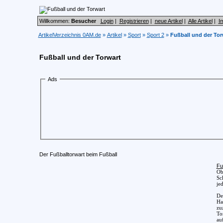
Willkommen:
Besucher
Login
|
Registrieren
|
neue Artikel
|
Alle Artikel
|
I
ArtikelVerzeichnis 0AM.de
»
Artikel
»
Sport
»
Sport 2
»
Fußball und der Tor
Fußball und der Torwart
Ads
Der Fußballtorwart beim Fußball
Fu
Ob
Sc
je
De
Ha
zu
To
au