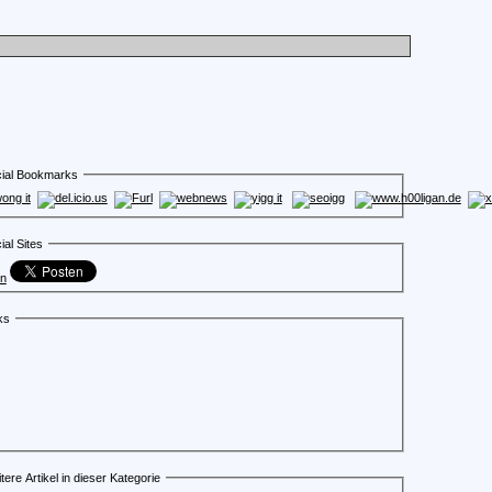
ial Bookmarks
ial Sites
en
ks
tere Artikel in dieser Kategorie