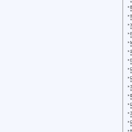
von
»
B
von
»
W
von
»
Y
von
»
P
von
»
M
von
»
S
von
»
F
von
»
D
von
»
D
von
»
T
von
»
B
von
»
D
von
»
T
von
»
D
von
»
K