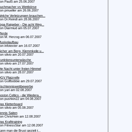
 PaulS am 25.06.2007
uchmacher vs Wettbörse
 pmueller am 26.06.2007
elche Verletzungen brauchen...
 Dr.Reindl am 28.06.2007
oga Ratgeber - Die acht Weg...
 Diarmiud am 05.07.2007
ferde
 M. Herzog am 06.07.2007
uskelaufbau
 infotexter am 16.07.2007
icher am Berg- Klemmkeile u...
 silvio am 20.07.2007
unktionsunterwäsche
 silvio am 27.07.2007
ie Nacht unter freien Himmel
 silvio am 28.07.2007
GV Platzreife
 Golfbobbie am 29.07.2007
ischtenniswettbewerbe
 yari am 02.08.2007
oston Celtics - die Wiedera...
 pushkin22 am 04.08.2007
as Kletterboard
 silvio am 05.08.2007
ennis Saiten
 ChrisHein am 12.08.2007
as Krafttraining
 FitnessStar am 12.08.2007
ann man die Brust gezielt t...