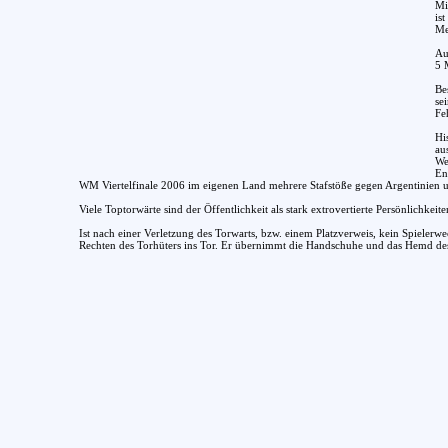
Mi
is
Me
Au
5 
Be
se
Fe
Hi
au
We
En
WM Viertelfinale 2006 im eigenen Land mehrere Stafstöße gegen Argentinien un
Viele Toptorwärte sind der Öffentlichkeit als stark extrovertierte Persönlichke
Ist nach einer Verletzung des Torwarts, bzw. einem Platzverweis, kein Spieler
Rechten des Torhüters ins Tor. Er übernimmt die Handschuhe und das Hemd des