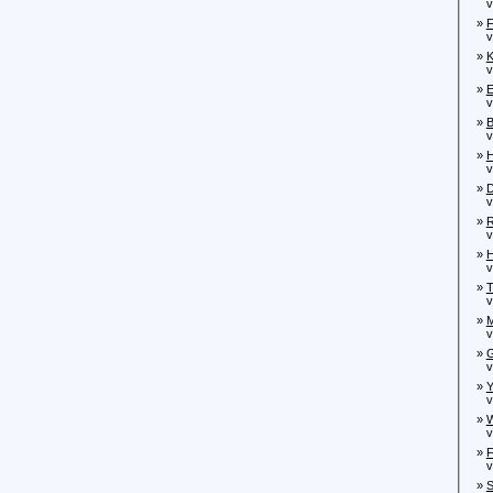
von
»
F
von
»
K
von
»
E
von
»
B
von
»
H
von
»
D
von
»
R
von
»
H
von
»
T
von
»
M
vo
»
G
von
»
Y
von
»
W
von
»
F
vo
»
S