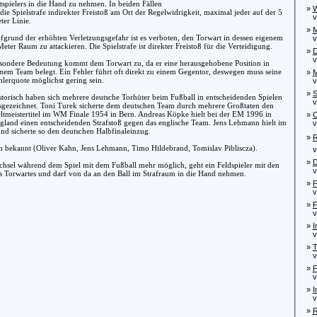
tspielers in die Hand zu nehmen. In beiden Fällen
»
W
t die Spielstrafe indirekter Freistoß am Ort der Regelwidrigkeit, maximal jeder auf der 5
von
ter Linie.
»
M
fgrund der erhöhten Verletzungsgefahr ist es verboten, den Torwart in dessen eigenem
von
Meter Raum zu attackieren. Die Spielstrafe ist direkter Freistoß für die Verteidigung.
»
D
von
sondere Bedeutung kommt dem Torwart zu, da er eine herausgehobene Position in
inem Team belegt. Ein Fehler führt oft direkt zu einem Gegentor, deswegen muss seine
»
M
hlerquote möglichst gering sein.
von
»
S
storisch haben sich mehrere deutsche Torhüter beim Fußball in entscheidenden Spielen
von
sgezeichnet. Toni Turek sicherte dem deutschen Team durch mehrere Großtaten den
ltmeistertitel im WM Finale 1954 in Bern. Andreas Köpke hielt bei der EM 1996 in
»
C
gland einen entscheidenden Strafstoß gegen das englische Team. Jens Lehmann hielt im
von
d sicherte so den deutschen Halbfinaleinzug.
»
R
iten bekannt (Oliver Kahn, Jens Lehmann, Timo Hildebrand, Tomislav Pibliscza).
von
»
D
wechsel während dem Spiel mit dem Fußball mehr möglich, geht ein Feldspieler mit den
von
 Torwartes und darf von da an den Ball im Strafraum in die Hand nehmen.
»
F
von
»
F
von
»
I
von
»
T
vo
»
F
vo
»
I
von
»
R