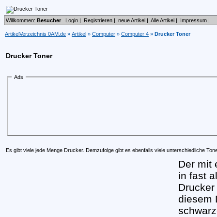
Willkommen:
Besucher
Login
|
Registrieren
|
neue Artikel
|
Alle Artikel
|
Impressum
|
ArtikelVerzeichnis 0AM.de
»
Artikel
»
Computer
»
Computer 4
»
Drucker Toner
Drucker Toner
Ads
Es gibt viele jede Menge Drucker. Demzufolge gibt es ebenfalls viele unterschiedliche Tone
Der mit 
in fast 
Drucker 
diesem 
schwarz