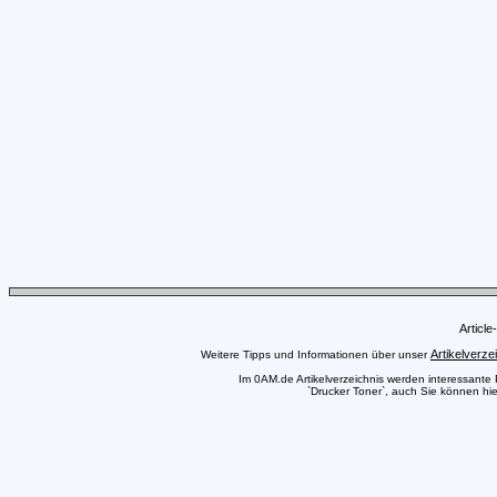
Articl
Artikelverze
Weitere Tipps und Informationen über unser
Im 0AM.de Artikelverzeichnis werden interessante Pr
`Drucker Toner`, auch Sie können hie