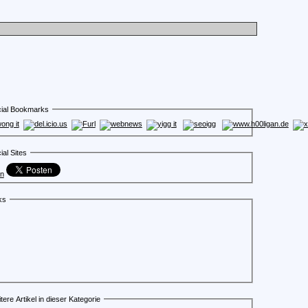
ial Bookmarks
ial Sites
en
ks
tere Artikel in dieser Kategorie