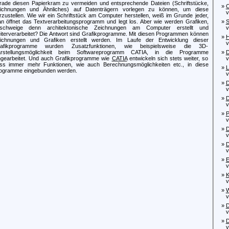
rade diesen Papierkram zu vermeiden und entsprechende Dateien (Schriftstücke,
»
C
ichnungen und Ähnliches) auf Datenträgern vorlegen zu können, um diese
von
rzustellen. Wie wir ein Schriftstück am Computer herstellen, weiß im Grunde jeder,
n öffnet das Textverarbeitungsprogramm und legt los. Aber wie werden Grafiken,
»
S
schweige denn architektonische Zeichnungen am Computer erstellt und
vo
iterverarbeitet? Die Antwort sind Grafikprogramme. Mit diesen Programmen können
»
H
ichnungen und Grafiken erstellt werden. Im Laufe der Entwicklung dieser
vo
afikprogramme wurden Zusatzfunktionen, wie beispielsweise die 3D-
rstellungsmöglichkeit beim Softwareprogramm CATIA, in die Programme
»
D
ngearbeitet. Und auch Grafikprogramme wie
CATIA
entwickeln sich stets weiter, so
von
ss immer mehr Funktionen, wie auch Berechnungsmöglichkeiten etc., in diese
»
L
ogramme eingebunden werden.
von
»
D
von
»
D
von
»
P
von
»
D
von
»
D
von
»
E
von
»
K
von
»
W
von
»
D
von
»
D
vo