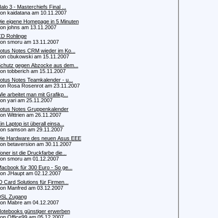
alo 3 - Masterchiefs Final ...
 kaidatana am 10.11.2007
ie eigene Homepage in 5 Minuten
 johns am 13.11.2007
D Rohlinge
 smoru am 13.11.2007
otus Notes CRM wieder im Ko...
 cbukowski am 15.11.2007
chutz gegen Abzocke aus dem...
 tobberich am 15.11.2007
otus Notes Teamkalender - u...
 Rosa Rosenrot am 23.11.2007
ie arbeitet man mit Grafikp...
 yari am 25.11.2007
otus Notes Gruppenkalender
 Wittrien am 26.11.2007
in Laptop ist überall einsa...
n samson am 29.11.2007
ie Hardware des neuen Asus EEE
 betaversion am 30.11.2007
oner ist die Druckfarbe die...
 smoru am 01.12.2007
acbook für 300 Euro - So ge...
 JHaupt am 02.12.2007
D Card Solutions für Firmen...
 Manfred am 03.12.2007
SL Zugang
 Mabre am 04.12.2007
otebooks günstiger erwerben
 Office99 am 05.12.2007