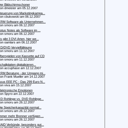
er Bildschirmschoner
 dmeister am 05.12.2007
teuerung von Marketingkampa...
 cbukowski am 06.12.2007
RM Software als Unternehmen...
 smoru am 06.12.2007
otus Notes als Software im ...
 smoru am 06.12.2007
s gibt 3 DVI Arten, hier we...
 oamlars am 06.12.2007
D/DVD Vervielfältigung
 smoru am 11.12.2007
berspielen von Kassette auf CD
 smoru am 11.12.2007
challplatten digitalisieren...
 accuphase am 12.12.2007
RM Beratung - der Umgang mi...
 Frank Mueller am 14.12.2007
sus EEE PC - Das 299 Euro N...
 viva am 15.12.2007
lektronische Emotionen
 Spyro am 22.12.2007
D Rohlinge vs. DVD Rohlinge...
 smoru am 26.12.2007
ie Speicherkapazität normal...
 smoru am 26.12.2007
mmer mehr Brenner verfügen ...
 smoru am 26.12.2007
AID Verbünde, besonders gut...