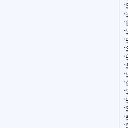
»
D
von
»
S
von
»
C
von
»
L
von
»
E
von
»
C
von
»
Ü
von
»
S
von
»
C
von
»
A
von
»
E
von
»
C
von
»
D
von
»
I
von
»
R