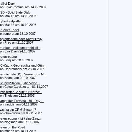
all of Duty
 ErwinRommel am 14.12.2007
SD - Solid State Disk
n Max42 am 14.10.2007
ybridfestplatten
n Max42 am 16.10.2007
rucker Toner
 smoru am 18.10.2007
aptoptasche oder KofferTrolly
 Fred am 21.10.2007
rucker - viele unterschiedl...
 Eva D am 24.10.2007
atenrettung
 Sanji am 28.10.2007
C-Kauf - Gebrauchte und Gün...
 Deprofundis am 28.10.2007
er nächste SQL Server von M...
 Bsdok am 29.10.2007
ie PlayStation 3, die Video...
 Celso Cardozo am 01.11.2007
rweiterter Schutz für Netzw...
 Theis am 02.11.2007
ampf der Formate - Blu-Ray ...
 friedolin am 04.11.2007
as ist ein CRM-System?
 cbukowski am 05.11.2007
atenrettung - ist keine Zau...
 blogsash am 07.11.2007
aten on the Road
n mosch am 10.11.2007