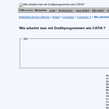
Willkommen:
Besucher
Login
|
Registrieren
|
neue Artikel
|
Alle Artikel
|
I
ArtikelVerzeichnis 0AM.de
»
Artikel
»
Computer
»
Computer 4
»
Wie arbeit
Wie arbeitet man mit Grafikprogrammen wie CATIA ?
Ads
Au
sc
du
Be
di
Be
Ar
mi
es
mu
ha
de