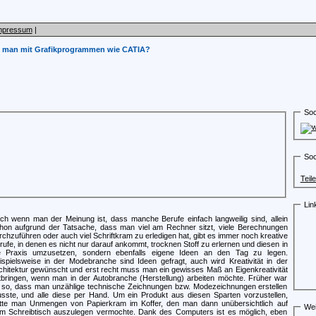
mpressum
|
et man mit Grafikprogrammen wie CATIA?
Soc
Soc
Teil
Lin
ch wenn man der Meinung ist, dass manche Berufe einfach langweilig sind, allein
hon aufgrund der Tatsache, dass man viel am Rechner sitzt, viele Berechnungen
rchzuführen oder auch viel Schriftkram zu erledigen hat, gibt es immer noch kreative
rufe, in denen es nicht nur darauf ankommt, trocknen Stoff zu erlernen und diesen in
e Praxis umzusetzen, sondern ebenfalls eigene Ideen an den Tag zu legen.
ispielsweise in der Modebranche sind Ideen gefragt, auch wird Kreativität in der
chitektur gewünscht und erst recht muss man ein gewisses Maß an Eigenkreativität
tbringen, wenn man in der Autobranche (Herstellung) arbeiten möchte. Früher war
 so, dass man unzählige technische Zeichnungen bzw. Modezeichnungen erstellen
sste, und alle diese per Hand. Um ein Produkt aus diesen Sparten vorzustellen,
tte man Unmengen von Papierkram im Koffer, den man dann unübersichtlich auf
Wei
m Schreibtisch auszulegen vermochte. Dank des Computers ist es möglich, eben