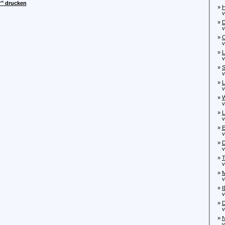
?" drucken
»
H
von
»
D
von
»
C
von
»
L
von
»
S
von
»
L
von
»
W
von
»
L
von
»
E
vo
»
D
von
»
T
von
»
M
von
»
I
von
»
D
von
»
N
von