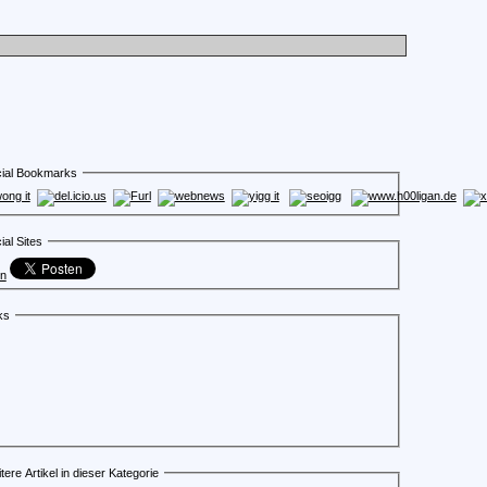
ial Bookmarks
ial Sites
en
ks
tere Artikel in dieser Kategorie