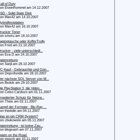
all of Duty
 ErwinRommel am 14.12.2007
SD - Solid State Disk
n Max42 am 14.10.2007
ybridfestplatten
n Max42 am 16.10.2007
rucker Toner
 smoru am 18.10.2007
aptoptasche oder KofferTrolly
 Fred am 21.10.2007
rucker - viele unterschiedl...
 Eva D am 24.10.2007
atenrettung
 Sanji am 28.10.2007
C-Kauf - Gebrauchte und Gün...
 Deprofundis am 28.10.2007
er nächste SQL Server von M...
 Bsdok am 29.10.2007
ie PlayStation 3, die Video...
 Celso Cardozo am 01.11.2007
rweiterter Schutz für Netzw...
 Theis am 02.11.2007
ampf der Formate - Blu-Ray ...
 friedolin am 04.11.2007
as ist ein CRM-System?
 cbukowski am 05.11.2007
atenrettung - ist keine Zau...
 blogsash am 07.11.2007
aten on the Road
n mosch am 10.11.2007