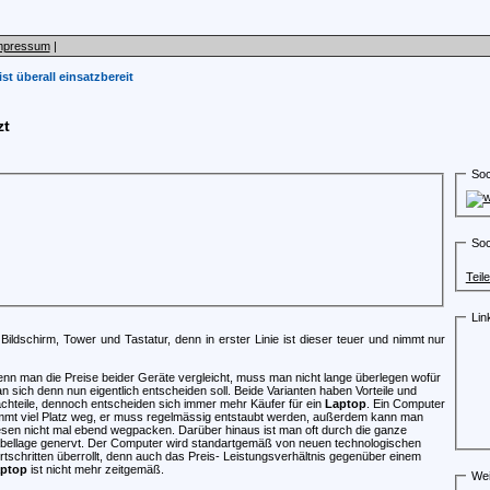
mpressum
|
st überall einsatzbereit
zt
Soc
Soc
Teil
Lin
Bildschirm, Tower und Tastatur, denn in erster Linie ist dieser teuer und nimmt nur
nn man die Preise beider Geräte vergleicht, muss man nicht lange überlegen wofür
n sich denn nun eigentlich entscheiden soll. Beide Varianten haben Vorteile und
chteile, dennoch entscheiden sich immer mehr Käufer für ein
Laptop
. Ein Computer
mmt viel Platz weg, er muss regelmässig entstaubt werden, außerdem kann man
esen nicht mal ebend wegpacken. Darüber hinaus ist man oft durch die ganze
bellage genervt. Der Computer wird standartgemäß von neuen technologischen
rtschritten überrollt, denn auch das Preis- Leistungsverhältnis gegenüber einem
ptop
ist nicht mehr zeitgemäß.
Wei