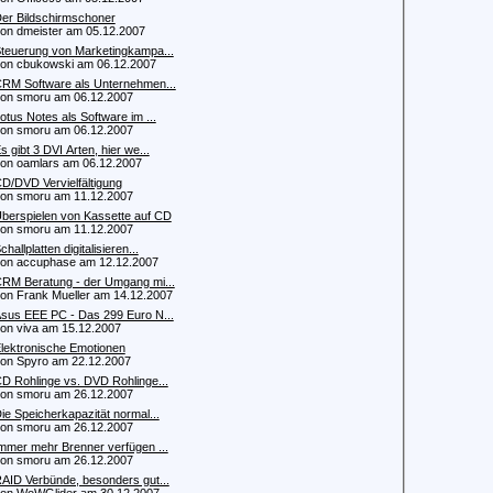
er Bildschirmschoner
 dmeister am 05.12.2007
teuerung von Marketingkampa...
 cbukowski am 06.12.2007
RM Software als Unternehmen...
 smoru am 06.12.2007
otus Notes als Software im ...
 smoru am 06.12.2007
s gibt 3 DVI Arten, hier we...
 oamlars am 06.12.2007
D/DVD Vervielfältigung
 smoru am 11.12.2007
berspielen von Kassette auf CD
 smoru am 11.12.2007
challplatten digitalisieren...
 accuphase am 12.12.2007
RM Beratung - der Umgang mi...
 Frank Mueller am 14.12.2007
sus EEE PC - Das 299 Euro N...
 viva am 15.12.2007
lektronische Emotionen
 Spyro am 22.12.2007
D Rohlinge vs. DVD Rohlinge...
 smoru am 26.12.2007
ie Speicherkapazität normal...
 smoru am 26.12.2007
mmer mehr Brenner verfügen ...
 smoru am 26.12.2007
AID Verbünde, besonders gut...