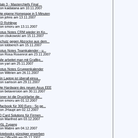
alo 3 - Masterchiefs Final ...
 kaidatana am 10.11.2007
ie eigene Homepage in 5 Minuten
 johns am 13.11.2007
D Rohlinge
 smoru am 13.11.2007
otus Notes CRM wieder im Ko...
 cbukowski am 15.11.2007
chutz gegen Abzocke aus dem...
 tobberich am 15.11.2007
otus Notes Teamkalender - u...
 Rosa Rosenrot am 23.11.2007
ie arbeitet man mit Grafikp...
 yari am 25.11.2007
otus Notes Gruppenkalender
 Wittrien am 26.11.2007
in Laptop ist überall einsa...
n samson am 29.11.2007
ie Hardware des neuen Asus EEE
 betaversion am 30.11.2007
oner ist die Druckfarbe die...
 smoru am 01.12.2007
acbook für 300 Euro - So ge...
 JHaupt am 02.12.2007
D Card Solutions für Firmen...
 Manfred am 03.12.2007
SL Zugang
 Mabre am 04.12.2007
otebooks günstiger erwerben
 Office99 am 05.12.2007