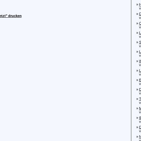
»
H
von
»
D
etzt" drucken
von
»
C
von
»
L
von
»
S
von
»
L
von
»
W
von
»
L
von
»
E
vo
»
D
von
»
T
von
»
M
von
»
I
von
»
D
von
»
N
von