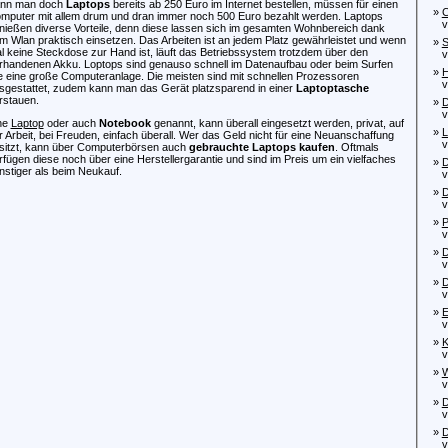
nn man doch
Laptops
bereits ab 250 Euro im Internet bestellen, müssen für einen
»
C
mputer mit allem drum und dran immer noch 500 Euro bezahlt werden. Laptops
von
nießen diverse Vorteile, denn diese lassen sich im gesamten Wohnbereich dank
m Wlan praktisch einsetzen. Das Arbeiten ist an jedem Platz gewährleistet und wenn
»
S
l keine Steckdose zur Hand ist, läuft das Betriebssystem trotzdem über den
vo
rhandenen Akku. Loptops sind genauso schnell im Datenaufbau oder beim Surfen
»
H
e eine große Computeranlage. Die meisten sind mit schnellen Prozessoren
vo
sgestattet, zudem kann man das Gerät platzsparend in einer
Laptoptasche
rstauen.
»
D
von
ne
Laptop
oder auch
Notebook
genannt, kann überall eingesetzt werden, privat, auf
»
L
r Arbeit, bei Freuden, einfach überall. Wer das Geld nicht für eine Neuanschaffung
von
sitzt, kann über Computerbörsen auch
gebrauchte Laptops kaufen
. Oftmals
rfügen diese noch über eine Herstellergarantie und sind im Preis um ein vielfaches
»
D
nstiger als beim Neukauf.
von
»
D
von
»
P
von
»
D
von
»
D
von
»
E
von
»
K
von
»
W
von
»
D
von
»
D
vo