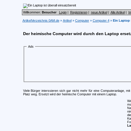
Willkommen:
Besucher
Login
|
Registrieren
|
neue Artikel
|
Alle Artikel
|
I
ArtikelVerzeichnis 0AM.de
»
Artikel
»
Computer
»
Computer 4
»
Ein Laptop i
Der heimische Computer wird durch den Laptop erset
Ads
Viele Bürger interssieren sich gar nicht mehr für eine Computeranlage, mit 
Platz weg. Ersetzt wird der heimische Computer mit einem Laptop.
We
ma
Na
ni
di
Ka
Fo
La