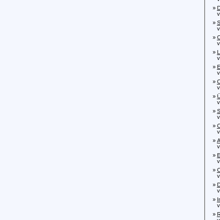
»
D
von
»
S
von
»
C
von
»
L
von
»
E
von
»
C
von
»
Ü
von
»
S
von
»
C
von
»
A
von
»
E
von
»
C
von
»
D
von
»
I
von
»
R