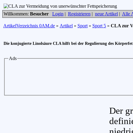
Willkommen:
Besucher
Login
|
Registrieren
|
neue Artikel
|
Alle A
ArtikelVerzeichnis 0AM.de
»
Artikel
»
Sport
»
Sport 5
»
CLA zur V
Die konjugierte Linolsäure CLA hilft bei der Regulierung des Körperfet
Ads
Der g
defini
niedri