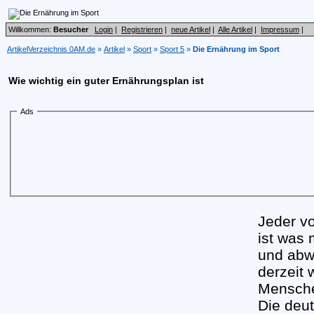
Willkommen:
Besucher
Login
|
Registrieren
|
neue Artikel
|
Alle Artikel
|
Impressum
|
ArtikelVerzeichnis 0AM.de
»
Artikel
»
Sport
»
Sport 5
»
Die Ernährung im Sport
Wie wichtig ein guter Ernährungsplan ist
Ads
Jeder v
ist was 
und abw
derzeit 
Mensche
Die deut