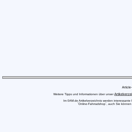
Articl
Artikelverze
Weitere Tipps und Informationen über unser
Im 0AM.de Artikelverzeichnis werden interessante Pr
`Online-Fahrradshop`, auch Sie können h