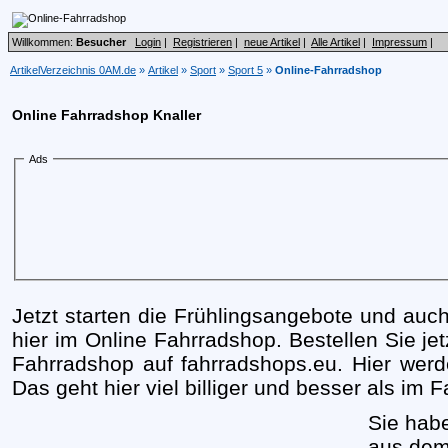
Willkommen:
Besucher
Login
|
Registrieren
|
neue Artikel
|
Alle Artikel
|
Impressum
|
ArtikelVerzeichnis 0AM.de
»
Artikel
»
Sport
»
Sport 5
»
Online-Fahrradshop
Online Fahrradshop Knaller
Ads
Jetzt starten die Frühlingsangebote und auc
hier im Online Fahrradshop. Bestellen Sie je
Fahrradshop auf fahrradshops.eu. Hier werd
Das geht hier viel billiger und besser als im
Sie hab
aus dem