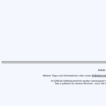
Articl
Artikelverze
Weitere Tipps und Informationen über unser
Im 0AM.de Artikelverzeichnis werden interessante Pr
`Das Laufband für clevere Rechner`, auch Sie k