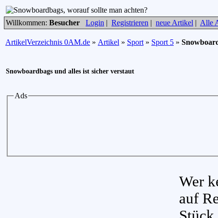
Willkommen:
Besucher
Login
|
Registrieren
|
neue Artikel
|
Alle A
ArtikelVerzeichnis 0AM.de
»
Artikel
»
Sport
»
Sport 5
»
Snowboardb
Snowboardbags und alles ist sicher verstaut
Ads
Wer ke
auf Re
Stück