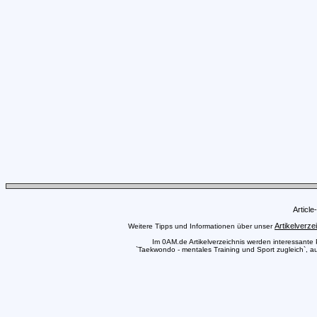
Articl
Artikelverze
Weitere Tipps und Informationen über unser
Im 0AM.de Artikelverzeichnis werden interessante Pr
`Taekwondo - mentales Training und Sport zugleich`, au