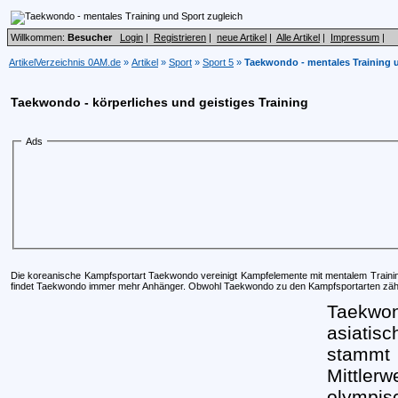
Willkommen:
Besucher
Login
|
Registrieren
|
neue Artikel
|
Alle Artikel
|
Impressum
|
ArtikelVerzeichnis 0AM.de
»
Artikel
»
Sport
»
Sport 5
»
Taekwondo - mentales Training 
Taekwondo - körperliches und geistiges Training
Ads
Die koreanische Kampfsportart Taekwondo vereinigt Kampfelemente mit mentalem Training
findet Taekwondo immer mehr Anhänger. Obwohl Taekwondo zu den Kampfsportarten zählt,
Taekwon
asiatis
stamm
Mittle
olympis