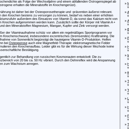
ochendichte als Folge der Wechseljahre und einem abfallenden Östrogenspiegel ab
»
N
strogene erhalten die Mineralstoffe im Knochengerüst).
von
nährung ist daher bei der Osteoporosetherapie und -prävention äußerst relevant.
»
A
 den Knochen bestens zu versorgen zu können, bedarf es neben einer erhöhten
von
lziumzufuhr außerdem des Einsatzes von Vitamin D, da sonst das Kalzium nicht von
»
A
n Knochen aufgenommen werden kann. Zusätzlich sollte der Körper mit Vitamin A +
von
und den Mineralstoffen Magnesium, Mangan, Kupfer und Zink versorgt werden.
»
B
ßer der Vitaminaufnahme schütz vor allem ein regelmäßiges Sportprogramm vor
von
m Knochenschwund, insbesondere exzentrisches (bremsendes) Krafttraining. Die
»
P
fnahme von Sonnenlicht begünstigt die hauteigene Vitamin-D-Produktion. Helfen
von
nn bei
Osteoporose
auch eine Magnetfeld-Therapie: elektromagnetische Felder
imulieren den Knochenaufbau. Leider gibt es für die Wirkung dieser Mezhode keine
»
H
ssenschaftliche Bestätigung.
von
»
I
igentlich zur Behandlung von russischen Kosmonauten entwickelt: Die zu
von
enzbereich von 20 bis ca. 50 Hz vibriert. Durch den Dehnreflex wird die Anspannung
chen zum Wachstum anregen.
»
H
von
»
K
von
»
T
von
»
Y
von
»
L
von
»
H
von
»
F
von
»
T
von