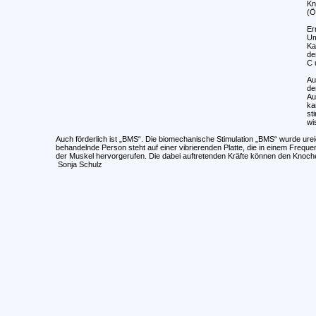
Kn
(Ö
Er
Um
Ka
de
C 
Au
de
Au
ka
st
wi
Auch förderlich ist „BMS“. Die biomechanische Stimulation „BMS“ wurde ure
behandelnde Person steht auf einer vibrierenden Platte, die in einem Frequ
der Muskel hervorgerufen. Die dabei auftretenden Kräfte können den Kno
Sonja Schulz