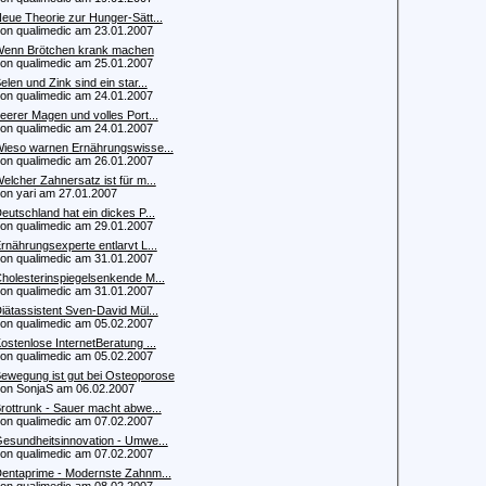
eue Theorie zur Hunger-Sätt...
 qualimedic am 23.01.2007
enn Brötchen krank machen
 qualimedic am 25.01.2007
elen und Zink sind ein star...
 qualimedic am 24.01.2007
eerer Magen und volles Port...
 qualimedic am 24.01.2007
ieso warnen Ernährungswisse...
 qualimedic am 26.01.2007
elcher Zahnersatz ist für m...
 yari am 27.01.2007
eutschland hat ein dickes P...
 qualimedic am 29.01.2007
rnährungsexperte entlarvt L...
 qualimedic am 31.01.2007
holesterinspiegelsenkende M...
 qualimedic am 31.01.2007
iätassistent Sven-David Mül...
 qualimedic am 05.02.2007
ostenlose InternetBeratung ...
 qualimedic am 05.02.2007
ewegung ist gut bei Osteoporose
 SonjaS am 06.02.2007
rottrunk - Sauer macht abwe...
 qualimedic am 07.02.2007
esundheitsinnovation - Umwe...
 qualimedic am 07.02.2007
entaprime - Modernste Zahnm...