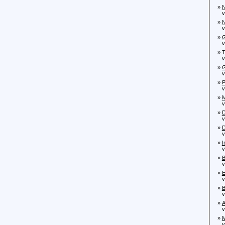
»
N
von
»
N
von
»
G
von
»
T
von
»
G
von
»
P
von
»
M
von
»
D
von
»
D
von
»
I
von
»
B
von
»
E
von
»
B
von
»
A
von
»
M
von