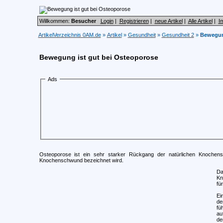
Willkommen:
Besucher
Login
|
Registrieren
|
neue Artikel
|
Alle Artikel
|
I
ArtikelVerzeichnis 0AM.de
»
Artikel
»
Gesundheit
»
Gesundheit 2
»
Bewegung
Bewegung ist gut bei Osteoporose
Ads
Osteoporose ist ein sehr starker Rückgang der natürlichen Knochens
Knochenschwund bezeichnet wird.
Da
Kn
fü
Ei
de
fü
au
de