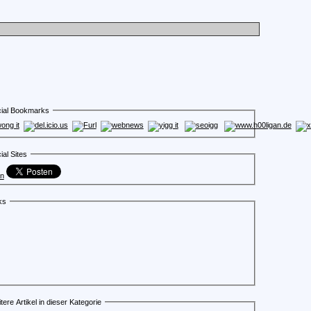
ial Bookmarks
ial Sites
en
ks
tere Artikel in dieser Kategorie