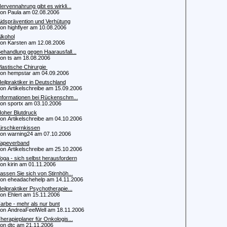
ervennahrung gibt es wirkli...
 Paula am 02.08.2006
idsprävention und Verhütung
 highflyer am 10.08.2006
lkohol
 Karsten am 12.08.2006
ehandlung gegen Haarausfall...
 ts am 18.08.2006
lastische Chirurgie
 hempstar am 04.09.2006
eilpraktiker in Deutschland
 Artikelschreibe am 15.09.2006
nformationen bei Rückenschm...
 sportx am 03.10.2006
oher Blutdruck
 Artikelschreibe am 04.10.2006
irschkernkissen
 warning24 am 07.10.2006
apeverband
 Artikelschreibe am 25.10.2006
oga - sich selbst herausfordern
 kirin am 01.11.2006
assen Sie sich von Stirnhöh...
 eheadachehelp am 14.11.2006
eilpraktiker Psychotherapie...
 Ehlert am 15.11.2006
arbe - mehr als nur bunt
 AndreaFeelWell am 18.11.2006
herapieplaner für Onkologis...
 dtc am 21.11.2006