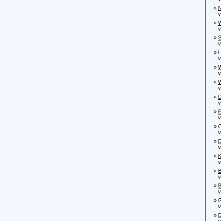
»
N
von
»
W
von
»
S
von
»
L
von
»
W
von
»
W
von
»
D
von
»
E
von
»
C
von
»
D
von
»
K
von
»
B
von
»
B
von
»
G
von
»
D