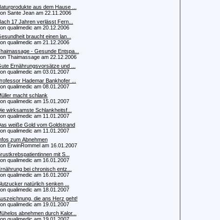
aturprodukte aus dem Hause ...
 Sante Jean am 22.11.2006
ach 17 Jahren verlässt Fern...
 qualimedic am 20.12.2006
esundheit braucht einen lan...
 qualimedic am 21.12.2006
haimassage - Gesunde Entspa...
 Thaimassage am 22.12.2006
ute Ernährungsvorsätze und ...
 qualimedic am 03.01.2007
rofessor Hademar Bankhofer ...
 qualimedic am 08.01.2007
üller macht schlank
 qualimedic am 15.01.2007
ie wirksamste Schlankheitsf...
 qualimedic am 11.01.2007
as weiße Gold vom Goldstrand
 qualimedic am 11.01.2007
nfos zum Abnehmen
 ErwinRommel am 16.01.2007
rustkrebspatientinnen mit S...
 qualimedic am 16.01.2007
rnährung bei chronisch entz...
 qualimedic am 16.01.2007
lutzucker natürlich senken ...
 qualimedic am 18.01.2007
uszeichnung, die ans Herz geht!
 qualimedic am 19.01.2007
ühelos abnehmen durch Kalor...
 qualimedic am 19.01.2007