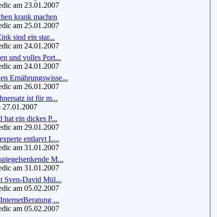
dic am 23.01.2007
hen krank machen
dic am 25.01.2007
nk sind ein star...
dic am 24.01.2007
n und volles Port...
dic am 24.01.2007
en Ernährungswisse...
dic am 26.01.2007
nersatz ist für m...
 27.01.2007
 hat ein dickes P...
dic am 29.01.2007
xperte entlarvt L...
dic am 31.01.2007
spiegelsenkende M...
dic am 31.01.2007
nt Sven-David Mül...
dic am 05.02.2007
InternetBeratung ...
dic am 05.02.2007