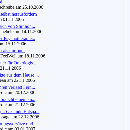
nd
chreibe am 25.10.2006
 selbst herausfordern
 01.11.2006
sich von Stirnhöh...
hehelp am 14.11.2006
er Psychotherapie...
am 15.11.2006
r als nur bunt
eelWell am 18.11.2006
ner für Onkologis...
21.11.2006
te aus dem Hause ...
an am 22.11.2006
ren verlässt Fern...
dic am 20.12.2006
braucht einen lan...
dic am 21.12.2006
e - Gesunde Entspa...
sage am 22.12.2006
ungsvorsätze und ...
dic am 03.01.2007