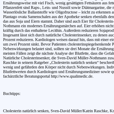
Ernährungsweise mit viel Fisch, wenig gesättigten Fettsäuren aus fet
Pflanzenfett sind Raps-, Lein- und Nussöl sowie Diätmargarine, die 
Wasserlösliche Ballaststoffe wie Oligofructose – leicht zu erkenne
Plantago ovata Samenschalen aus der Apotheke senken ebenfalls den C
das aus Soja und Eiern stammt. Daher sind auch Eier für Cholesterin
Nothmann ein modernes Ernährungsmärchen auf. Eier erhöhen nicht 
kräftig durch das enthaltene Lecithin. Außerdem reduzieren Sojapro
Insgesamt lässt sich durch natürliche Cholesterinsenker, zu denen a
Prozent reduzieren. Kardiologen weisen darauf hin, dass mit einer 
um zwei Prozent sinkt. Bevor Patienten cholesterinspiegelsenkende 
Nebenwirkungen belastet sind, sollten sie drei Monate die Ernährun
meisten Fällen zeigt die nächste Analyse der Blutfette, dass die Gef
Natürliche Cholesterinsenker, die Sven-David Müller-Nothmann zus
Raschke in seinem Ratgeber „Cholesterin natürlich senken“ beschreib
wenig und gefährden den Körper nicht durch Nebenwirkungen. Indivi
Blutfettwerten durch Kardiologen und Ernährungsmediziner sowie qua
fachärztliche Beratungsportal http://www.qualimedic.de.
Buchtipps:
Cholesterin natürlich senken, Sven-David Müller/Katrin Raschke, 