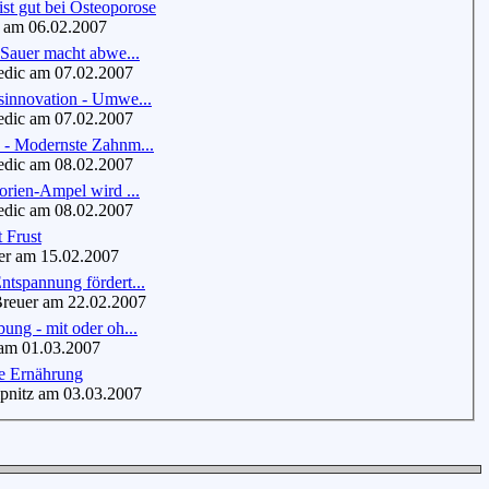
st gut bei Osteoporose
am 06.02.2007
 Sauer macht abwe...
dic am 07.02.2007
sinnovation - Umwe...
dic am 07.02.2007
 - Modernste Zahnm...
dic am 08.02.2007
orien-Ampel wird ...
dic am 08.02.2007
t Frust
r am 15.02.2007
tspannung fördert...
euer am 22.02.2007
ung - mit oder oh...
am 01.03.2007
e Ernährung
nitz am 03.03.2007