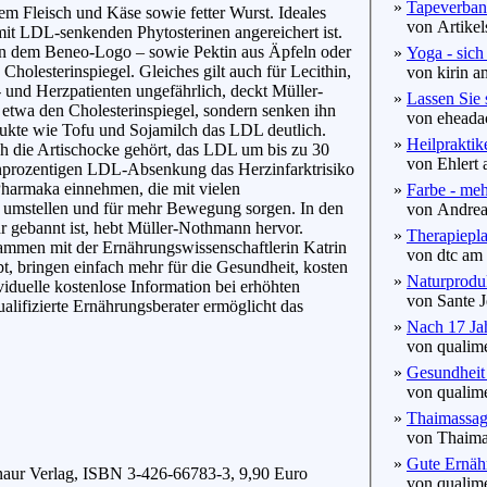
»
Tapeverba
tem Fleisch und Käse sowie fetter Wurst. Ideales
von Artikels
mit LDL-senkenden Phytosterinen angereichert ist.
n an dem Beneo-Logo – sowie Pektin aus Äpfeln oder
»
Yoga - sich
holesterinspiegel. Gleiches gilt auch für Lecithin,
von kirin am
- und Herzpatienten ungefährlich, deckt Müller-
»
Lassen Sie 
etwa den Cholesterinspiegel, sondern senken ihn
von eheadac
dukte wie Tofu und Sojamilch das LDL deutlich.
»
Heilpraktik
uch die Artischocke gehört, das LDL um bis zu 30
von Ehlert 
einprozentigen LDL-Absenkung das Herzinfarktrisiko
Pharmaka einnehmen, die mit vielen
»
Farbe - meh
g umstellen und für mehr Bewegung sorgen. In den
von AndreaF
ahr gebannt ist, hebt Müller-Nothmann hervor.
»
Therapiepla
ammen mit der Ernährungswissenschaftlerin Katrin
von dtc am 
t, bringen einfach mehr für die Gesundheit, kosten
»
Naturproduk
duelle kostenlose Information bei erhöhten
von Sante Je
lifizierte Ernährungsberater ermöglicht das
»
Nach 17 Jah
von qualime
»
Gesundheit 
von qualime
»
Thaimassag
von Thaimas
»
Gute Ernähr
Knaur Verlag, ISBN 3-426-66783-3, 9,90 Euro
von qualime