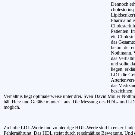
Dennoch erh
cholesterin
Lipidsenker)
Pharmaindust
Cholesterin
Patienten. 
ein Choleste
das Gesamtch
betont der e
Nothmann. Vi
das Verhält
und sollte d
liegen, erkl
LDL die Gef
Arterienvers
das Medizine
bezeichnen,
Verhältnis liegt optimalerweise unter drei. Sven-David Müller-Not
hält Herz und Gefäße munter!“ aus. Die Messung des HDL- und LDL-
möglich.
Zu hohe LDL-Werte und zu niedrige HDL-Werte sind in erster Lini
Fehlernährung. Das HDL steigt durch regelmäßige Bewegung. Und da