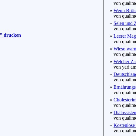
von qualime
»
Wenn Brötc
von qualime
»
Selen und Zi
von qualime
t" drucken
»
Leerer Mage
von qualime
»
Wieso warn
von qualime
»
Welcher Zah
von yari am
»
Deutschland
von qualime
»
Ernährungse
von qualime
»
Cholesterin
von qualime
»
Diätassiste
von qualime
»
Kostenlose 
von qualime