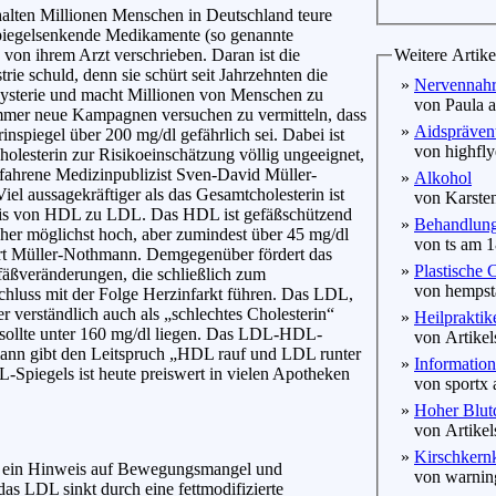
alten Millionen Menschen in Deutschland teure
spiegelsenkende Medikamente (so genannte
 von ihrem Arzt verschrieben. Daran ist die
Weitere Artike
rie schuld, denn sie schürt seit Jahrzehnten die
»
Nervennahru
hysterie und macht Millionen von Menschen zu
von Paula a
Immer neue Kampagnen versuchen zu vermitteln, dass
»
Aidspräven
rinspiegel über 200 mg/dl gefährlich sei. Dabei ist
von highflye
olesterin zur Risikoeinschätzung völlig ungeeignet,
rfahrene Medizinpublizist Sven-David Müller-
»
Alkohol
el aussagekräftiger als das Gesamtcholesterin ist
von Karsten
nis von HDL zu LDL. Das HDL ist gefäßschützend
»
Behandlung 
aher möglichst hoch, aber zumindest über 45 mg/dl
von ts am 1
ärt Müller-Nothmann. Demgegenüber fördert das
»
Plastische 
äßveränderungen, die schließlich zum
von hempsta
chluss mit der Folge Herzinfarkt führen. Das LDL,
r verständlich auch als „schlechtes Cholesterin“
»
Heilpraktik
 sollte unter 160 mg/dl liegen. Das LDL-HDL-
von Artikels
hmann gibt den Leitspruch „HDL rauf und LDL runter
»
Informatio
Spiegels ist heute preiswert in vielen Apotheken
von sportx 
»
Hoher Blut
von Artikels
»
Kirschkern
e ein Hinweis auf Bewegungsmangel und
von warning
s LDL sinkt durch eine fettmodifizierte