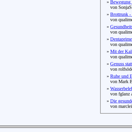
»
Bewegung i
von SonjaS 
»
Brottrunk -
von qualime
»
Gesundheit
von qualime
»
Dentaprime
von qualime
»
Mit der Kal
von qualime
»
Genuss stat
von rolfsöde
»
Ruhe und En
von Mark Br
»
Wasserbeleb
von fglanz 
»
Die gesund
von marcleip