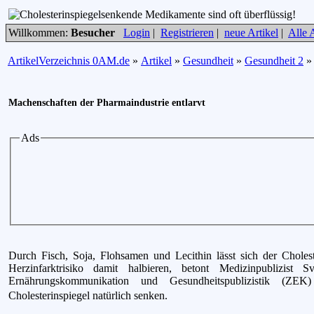
Willkommen:
Besucher
Login
|
Registrieren
|
neue Artikel
|
Alle A
ArtikelVerzeichnis 0AM.de
»
Artikel
»
Gesundheit
»
Gesundheit 2
Machenschaften der Pharmaindustrie entlarvt
Ads
Durch Fisch, Soja, Flohsamen und Lecithin lässt sich der Choles
Herzinfarktrisiko damit halbieren, betont Medizinpublizis
Ernährungskommunikation und Gesundheitspublizistik (ZEK
Cholesterinspiegel natürlich senken.