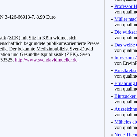
»
Professor H
von qualime
BN 3-426-66913-7, 8,90 Euro
»
Müller mac
von qualime
»
Die wirksam
von qualime
ik (ZEK) mit Sitz in Köln widmet sich
enschaftlich begründete publikumsorientierte Presse-
»
Das weiße 
tetik. Der bekannte Medizinpublizist Sven-David
von qualime
tion und Gesundheitspublizistik (ZEK), Sven-
»
Infos zum
353525,
http://www.svendavidmueller.de
,
von ErwinRo
»
Brustkrebsp
von qualime
»
Ernährung b
von qualime
»
Blutzucker 
von qualime
»
Auszeichnun
von qualime
»
Mühelos ab
von qualime
»
Neue Theori