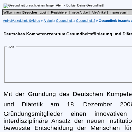
Willkommen:
Besucher
Login
|
Registrieren
|
neue Artikel
|
Alle Artikel
|
Impressum
|
ArtikelVerzeichnis 0AM.de
»
Artikel
»
Gesundheit
»
Gesundheit 2
»
Gesundheit braucht e
Deutsches Kompetenzzentrum Gesundheitsförderung und Diätet
Ads
Mit der Gründung des Deutschen Kompete
und Diätetik am 18. Dezember 20
Gründungsmitglieder einen innovative
interdisziplinäre Ansatz der neuen Institu
bewusste Entscheidung der Menschen fü