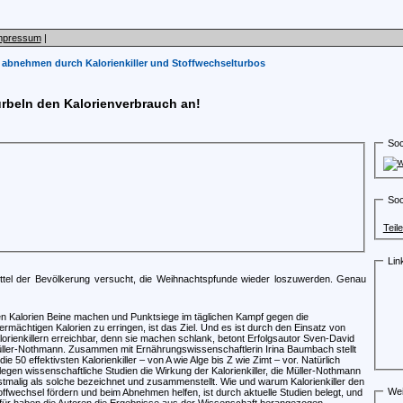
mpressum
|
abnehmen durch Kalorienkiller und Stoffwechselturbos
rbeln den Kalorienverbrauch an!
Soc
Soc
Teil
Lin
rittel der Bevölkerung versucht, die Weihnachtspfunde wieder loszuwerden. Genau
n Kalorien Beine machen und Punktsiege im täglichen Kampf gegen die
ermächtigen Kalorien zu erringen, ist das Ziel. Und es ist durch den Einsatz von
lorienkillern erreichbar, denn sie machen schlank, betont Erfolgsautor Sven-David
ller-Nothmann. Zusammen mit Ernährungswissenschaftlerin Irina Baumbach stellt
 die 50 effektivsten Kalorienkiller – von A wie Alge bis Z wie Zimt – vor. Natürlich
legen wissenschaftliche Studien die Wirkung der Kalorienkiller, die Müller-Nothmann
stmalig als solche bezeichnet und zusammenstellt. Wie und warum Kalorienkiller den
Wei
offwechsel fördern und beim Abnehmen helfen, ist durch aktuelle Studien belegt, und
für haben die Autoren die Ergebnisse aus der Wissenschaft herangezogen.