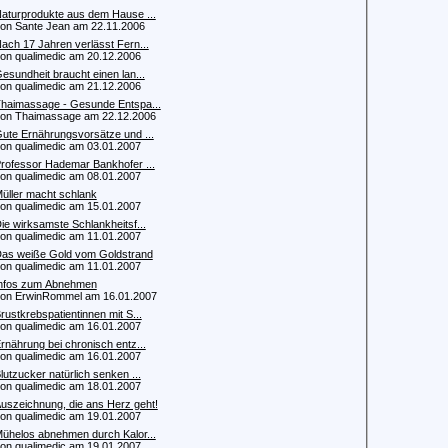
aturprodukte aus dem Hause ...
 Sante Jean am 22.11.2006
ach 17 Jahren verlässt Fern...
 qualimedic am 20.12.2006
esundheit braucht einen lan...
 qualimedic am 21.12.2006
haimassage - Gesunde Entspa...
 Thaimassage am 22.12.2006
ute Ernährungsvorsätze und ...
 qualimedic am 03.01.2007
rofessor Hademar Bankhofer ...
 qualimedic am 08.01.2007
üller macht schlank
 qualimedic am 15.01.2007
ie wirksamste Schlankheitsf...
 qualimedic am 11.01.2007
as weiße Gold vom Goldstrand
 qualimedic am 11.01.2007
nfos zum Abnehmen
 ErwinRommel am 16.01.2007
rustkrebspatientinnen mit S...
 qualimedic am 16.01.2007
rnährung bei chronisch entz...
 qualimedic am 16.01.2007
lutzucker natürlich senken ...
 qualimedic am 18.01.2007
uszeichnung, die ans Herz geht!
 qualimedic am 19.01.2007
ühelos abnehmen durch Kalor...
 qualimedic am 19.01.2007