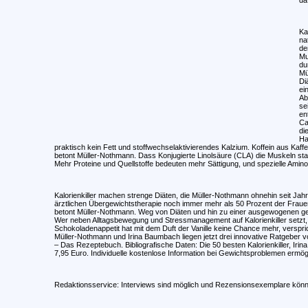
Ka
na
de
Mu
du
Mü
Di
ei
Ab
se
en
Ca
di
Ha
praktisch kein Fett und stoffwechselaktivierendes Kalzium. Koffein aus Kaff
betont Müller-Nothmann. Dass Konjugierte Linolsäure (CLA) die Muskeln s
Mehr Proteine und Quellstoffe bedeuten mehr Sättigung, und spezielle Ami
Kalorienkiller machen strenge Diäten, die Müller-Nothmann ohnehin seit Jahr
ärztlichen Übergewichtstherapie noch immer mehr als 50 Prozent der Frau
betont Müller-Nothmann. Weg von Diäten und hin zu einer ausgewogenen g
Wer neben Alltagsbewegung und Stressmanagement auf Kalorienkiller setzt
Schokoladenappetit hat mit dem Duft der Vanille keine Chance mehr, verspr
Müller-Nothmann und Irina Baumbach liegen jetzt drei innovative Ratgeber vo
– Das Rezeptebuch. Bibliografische Daten: Die 50 besten Kalorienkiller, I
7,95 Euro. Individuelle kostenlose Information bei Gewichtsproblemen ermögl
Redaktionsservice: Interviews sind möglich und Rezensionsexemplare könn