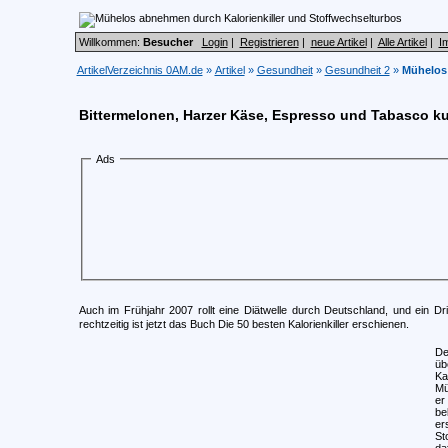
Willkommen:
Besucher
Login
|
Registrieren
|
neue Artikel
|
Alle Artikel
|
I
ArtikelVerzeichnis 0AM.de
»
Artikel
»
Gesundheit
»
Gesundheit 2
»
Mühelos 
Bittermelonen, Harzer Käse, Espresso und Tabasco ku
Ads
Auch im Frühjahr 2007 rollt eine Diätwelle durch Deutschland, und ein D
rechtzeitig ist jetzt das Buch Die 50 besten Kalorienkiller erschienen.
De
üb
Ka
Mü
er
be
er
St
da