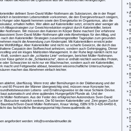
»
N
von
»
A
lorienkiller definiert Sven-David Müller-Nothmann als Substanzen, die in der Regel
von
türlich in bestimmten Lebensmitteln vorkommen, die den Energieverbrauch steigern,
n Hunger oder Appetit hemmen sowie den Energieturbo im Organismus, also die
»
A
skulatur, erhalten helfen. Wer allein auf Kalorienkiller setzt, erreicht aber weniger als
von
rch Alltagsstrategien zur Gewichtsreduktion ergänzt durch Kalorienkiller, betont
»
B
ller-Nothmann. Wir müssen den Kalorien im Körper Beine machen! Der erfahrene
von
ätassistent Sven-David Müller-Nothmann gibt viele Abnehmtipps für den Alltag, und
n nach den Kalorienkiller-Strategien zusammengestellter Tagesplan zum gesunden
»
P
nehmen macht die Anwendung zum Kinderspiel. Mit Kalorienkillern erreicht jeder
von
ine Wohlfühlfigur. Aber Kalorienkiller sind nicht nur scharfe Gewürze, die durch das
»
H
thaltene Caspaicin den Stoffwechsel anheizen, sondern auch Gehirnjogging, Dinner
von
ncelling und ein kluges Mahlzeiten-Management. In der Ruhe liegt nämlich nicht nur
e Kraft, sondern auch die „schlanke Linie“ verborgen, berichtet Müller-Nothmann.
»
I
rzer Käse gehört in die „Schlankküche“, denn er enthält reichlich wertvolles Protein,
von
ee oder Schwarztee ist nicht nur ein Wachmacher, sondern auch ein Kalorienkiller,
»
H
tark macht und Fettgewebe abbaut, beweisen wissenschaftliche Untersuchungen.
von
nosäuren machen das Abnehmen einfach leichter.
»
K
von
»
T
en ablehnt, überflüssig. Wenn trotz aller Bemühungen in der Diätberatung und der
von
en und 60 Prozent der Männer übergewichtig sind, müssen neue Konzepte her,
esundheitsbewussten Lebens- und Ernährungsweise ist die neue Schlank-Devise.
»
Y
, baut automatisch und ohne quälendes Hungergefühl Pfunde ab. Und der
von
icht Müller-Nothmann. Aus der Feder des erfolgreichen Autorenduos Sven-David
»
L
r: Blutzucker natürlich senken, Die 50 besten Kalorienkiller und
Zimt gegen Zucker
von
rina Baumbach/Sven-David Müller-Nothmann, Knaur Verlag, ISBN 978-3-426-64450-8,
icht das fachärztliche Beratungsportal http://www.qualimedic.de.
»
H
von
»
F
en angefordert werden: info@svendavidmueller.de
von
»
T
von