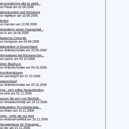
ervennahrung gibt es wirkli...
 Paula am 02.08.2006
idsprävention und Verhütung
 highflyer am 10.08.2006
lkohol
 Karsten am 12.08.2006
ehandlung gegen Haarausfall...
 ts am 18.08.2006
lastische Chirurgie
 hempstar am 04.09.2006
eilpraktiker in Deutschland
 Artikelschreibe am 15.09.2006
nformationen bei Rückenschm...
 sportx am 03.10.2006
oher Blutdruck
 Artikelschreibe am 04.10.2006
irschkernkissen
 warning24 am 07.10.2006
apeverband
 Artikelschreibe am 25.10.2006
oga - sich selbst herausfordern
 kirin am 01.11.2006
assen Sie sich von Stirnhöh...
 eheadachehelp am 14.11.2006
eilpraktiker Psychotherapie...
 Ehlert am 15.11.2006
arbe - mehr als nur bunt
 AndreaFeelWell am 18.11.2006
herapieplaner für Onkologis...
 dtc am 21.11.2006