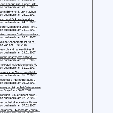
eue Theorie zur Hunger-Sätt...
 qualimedic am 23.01.2007
enn Brötchen krank machen
 qualimedic am 25.01.2007
elen und Zink sind ein star...
 qualimedic am 24.01.2007
eerer Magen und volles Port...
 qualimedic am 24.01.2007
ieso warnen Ernährungswisse...
 qualimedic am 26.01.2007
elcher Zahnersatz ist für m...
 yari am 27.01.2007
eutschland hat ein dickes P...
 qualimedic am 29.01.2007
rnährungsexperte entlarvt L...
 qualimedic am 31.01.2007
holesterinspiegelsenkende M...
 qualimedic am 31.01.2007
iätassistent Sven-David Mül...
 qualimedic am 05.02.2007
ostenlose InternetBeratung ...
 qualimedic am 05.02.2007
ewegung ist gut bei Osteoporose
 SonjaS am 06.02.2007
rottrunk - Sauer macht abwe...
 qualimedic am 07.02.2007
esundheitsinnovation - Umwe...
 qualimedic am 07.02.2007
entaprime - Modernste Zahnm...