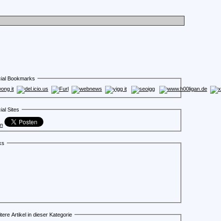
ial Bookmarks
ial Sites
en
ks
tere Artikel in dieser Kategorie