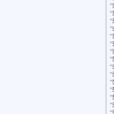
»
N
von
»
W
von
»
S
von
»
L
von
»
W
von
»
W
von
»
D
von
»
E
von
»
C
von
»
D
von
»
K
von
»
B
von
»
B
von
»
G
von
»
D