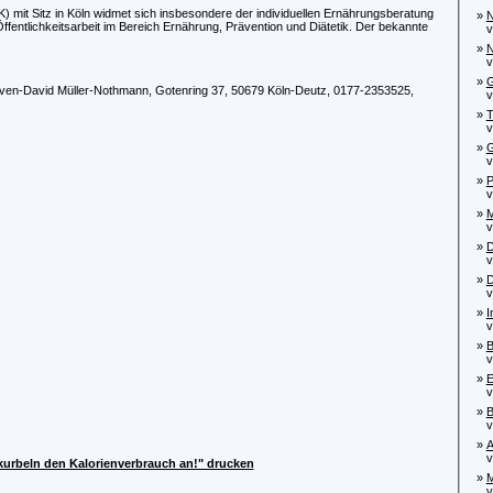
mit Sitz in Köln widmet sich insbesondere der individuellen Ernährungsberatung
»
N
ffentlichkeitsarbeit im Bereich Ernährung, Prävention und Diätetik. Der bekannte
von
»
N
von
»
G
Sven-David Müller-Nothmann,
Gotenring 37, 50679 Köln-Deutz, 0177-2353525,
von
»
T
von
»
G
von
»
P
von
»
M
von
»
D
von
»
D
von
»
I
von
»
B
von
»
E
von
»
B
von
»
A
von
kurbeln den Kalorienverbrauch an!" drucken
»
M
von