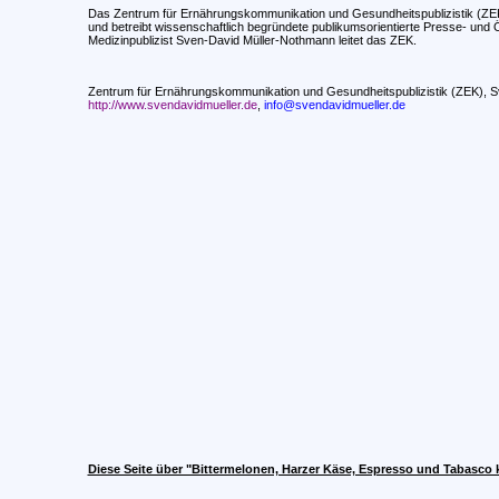
Das Zentrum für Ernährungskommunikation und Gesundheitspublizistik (ZEK) 
und betreibt wissenschaftlich begründete publikumsorientierte Presse- und Ö
Medizinpublizist Sven-David Müller-Nothmann leitet das ZEK.
Zentrum für Ernährungskommunikation und Gesundheitspublizistik (ZEK), 
http://www.svendavidmueller.de
,
info@svendavidmueller.de
Diese Seite über "Bittermelonen, Harzer Käse, Espresso und Tabasco 