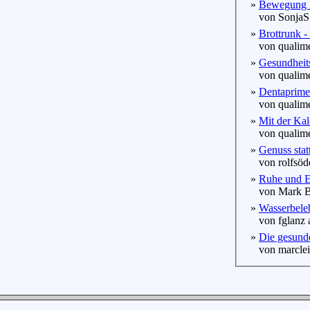
»
Bewegung i
von SonjaS 
»
Brottrunk -
von qualime
»
Gesundheit
von qualime
»
Dentaprime
von qualime
»
Mit der Kal
von qualime
»
Genuss stat
von rolfsöde
»
Ruhe und En
von Mark Br
»
Wasserbeleb
von fglanz 
»
Die gesund
von marcleip