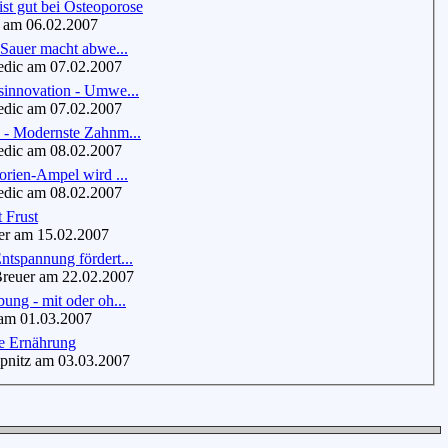
st gut bei Osteoporose
am 06.02.2007
 Sauer macht abwe...
dic am 07.02.2007
sinnovation - Umwe...
dic am 07.02.2007
 - Modernste Zahnm...
dic am 08.02.2007
orien-Ampel wird ...
dic am 08.02.2007
t Frust
r am 15.02.2007
tspannung fördert...
euer am 22.02.2007
ung - mit oder oh...
am 01.03.2007
e Ernährung
nitz am 03.03.2007