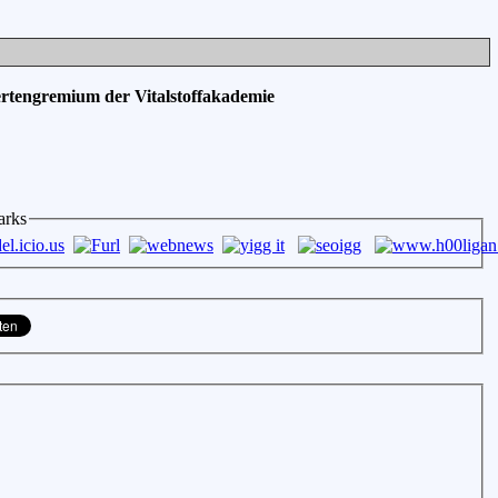
ertengremium der Vitalstoffakademie
arks