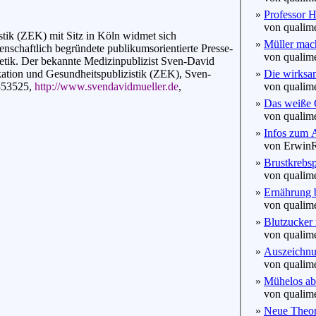
»
Professor H
von qualime
ik (ZEK) mit Sitz in Köln widmet sich
»
Müller mac
enschaftlich begründete publikumsorientierte Presse-
von qualime
tetik. Der bekannte Medizinpublizist Sven-David
tion und Gesundheitspublizistik (ZEK), Sven-
»
Die wirksam
353525,
http://www.svendavidmueller.de
,
von qualime
»
Das weiße 
von qualime
»
Infos zum
von ErwinRo
»
Brustkrebsp
von qualime
»
Ernährung b
von qualime
»
Blutzucker 
von qualime
»
Auszeichnun
von qualime
»
Mühelos ab
von qualime
»
Neue Theori