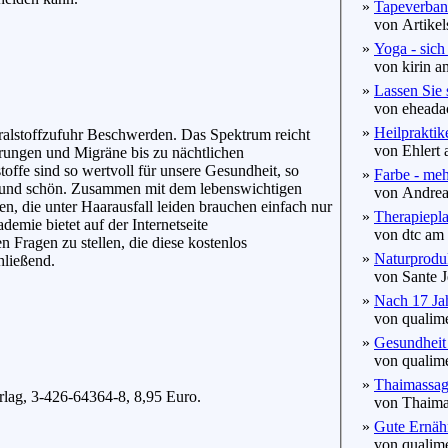
»
Tapeverba
von Artikels
»
Yoga - sich
von kirin am
»
Lassen Sie 
von eheadac
»
Heilpraktik
alstoffzufuhr Beschwerden. Das Spektrum reicht
von Ehlert 
rungen und Migräne bis zu nächtlichen
ffe sind so wertvoll für unsere Gesundheit, so
»
Farbe - meh
t und schön. Zusammen mit dem lebenswichtigen
von AndreaF
n, die unter Haarausfall leiden brauchen einfach nur
»
Therapiepla
emie bietet auf der Internetseite
von dtc am 
 Fragen zu stellen, die diese kostenlos
»
Naturproduk
hließend.
von Sante Je
»
Nach 17 Jah
von qualime
»
Gesundheit 
von qualime
»
Thaimassag
lag, 3-426-64364-8, 8,95 Euro.
von Thaimas
»
Gute Ernähr
von qualime