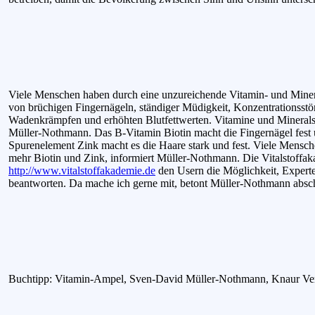
Viele Menschen haben durch eine unzureichende Vitamin- und Miner
von brüchigen Fingernägeln, ständiger Müdigkeit, Konzentrationsstö
Wadenkrämpfen und erhöhten Blutfettwerten. Vitamine und Mineralsto
Müller-Nothmann. Das B-Vitamin Biotin macht die Fingernägel fes
Spurenelement Zink macht es die Haare stark und fest. Viele Mensche
mehr Biotin und Zink, informiert Müller-Nothmann. Die Vitalstoffakad
http://www.vitalstoffakademie.de
den Usern die Möglichkeit, Experten
beantworten. Da mache ich gerne mit, betont Müller-Nothmann absc
Buchtipp: Vitamin-Ampel, Sven-David Müller-Nothmann, Knaur Ver