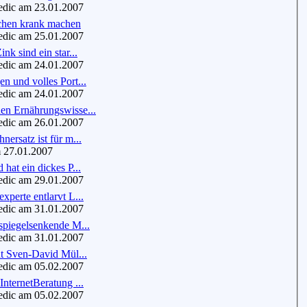
dic am 23.01.2007
hen krank machen
dic am 25.01.2007
nk sind ein star...
dic am 24.01.2007
n und volles Port...
dic am 24.01.2007
en Ernährungswisse...
dic am 26.01.2007
nersatz ist für m...
 27.01.2007
 hat ein dickes P...
dic am 29.01.2007
xperte entlarvt L...
dic am 31.01.2007
spiegelsenkende M...
dic am 31.01.2007
nt Sven-David Mül...
dic am 05.02.2007
InternetBeratung ...
dic am 05.02.2007