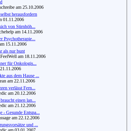
nd
chreibe am 25.10.2006
 selbst herausfordern
 01.11.2006
sich von Stirnhöh...
hehelp am 14.11.2006
er Psychotherapie...
am 15.11.2006
r als nur bunt
eelWell am 18.11.2006
ner für Onkologis...
21.11.2006
te aus dem Hause ...
an am 22.11.2006
ren verlässt Fern...
dic am 20.12.2006
braucht einen lan...
dic am 21.12.2006
e - Gesunde Entspa...
sage am 22.12.2006
ungsvorsätze und ...
dic am 03.01.2007