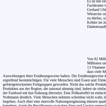
Es ist mir e
Fachleuten w
Gerhard Uhl
Wienecke od
zu dürfen, 
Köhler im Ja
Diabetesauf
Von 82 Milli
Millionen u
13 Vitamine 
dass viele M
Auswirkungen ihrer Ernährungsweise haben. Die Ernährungsweise ka
ergreifend beeinträchtigen. Für viele Menschen sind Essen und Trin
gefriergetrockneten Fertigsuppen geworden. Nicht das solche Produkt
Produkten aus der Region, die saisonal stimmig sind, haben sie ein
der Fastfood mit fast Nahrung übersetzt. Eine Pellkartoffel ist einfa
Nothmann deutlich. Viele Menschen nehmen scheinbar nicht wahr, d
begehen. Auch über eine sinnvolle Nahrungsergänzung müssen quali
betreiben, damit die Bevölkerung zwischen Sinn und Unsinn untersc