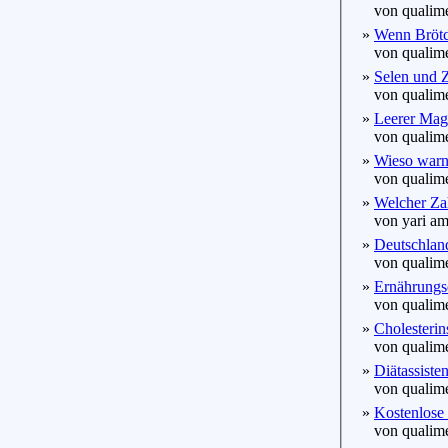
von qualime
»
Wenn Brötc
von qualime
»
Selen und Zi
von qualime
»
Leerer Mage
von qualime
»
Wieso warn
von qualime
»
Welcher Zah
von yari am
»
Deutschland
von qualime
»
Ernährungse
von qualime
»
Cholesterin
von qualime
»
Diätassiste
von qualime
»
Kostenlose 
von qualime