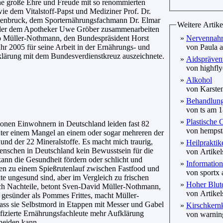
ine große Ehre und Freude mit so renommierten
ie dem Vitalstoff-Papst und Mediziner Prof. Dr.
enbruck, dem Sporternährungsfachmann Dr. Elmar
Weitere Artike
er dem Apotheker Uwe Gröber zusammenarbeiten
so Müller-Nothmann, den Bundespräsident Horst
»
Nervennahru
hr 2005 für seine Arbeit in der Ernährungs- und
von Paula a
klärung mit dem Bundesverdienstkreuz auszeichnete.
»
Aidspräven
von highflye
»
Alkohol
von Karsten
»
Behandlung 
von ts am 1
»
Plastische 
onen Einwohnern in Deutschland leiden fast 82
von hempsta
nter einem Mangel an einem oder sogar mehreren der
und der 22 Mineralstoffe. Es macht mich traurig,
»
Heilpraktik
enschen in Deutschland kein Bewusstsein für die
von Artikels
nn die Gesundheit fördern oder schlicht und
»
Informatio
ken zu einem Spießrutenlauf zwischen Fastfood und
von sportx 
e ungesund sind, aber im Vergleich zu frischen
»
Hoher Blut
fach Nachteile, betont Sven-David Müller-Nothmann,
von Artikels
ch gesünder als Pommes Frittes, macht Müller-
ass sie Selbstmord in Etappen mit Messer und Gabel
»
Kirschkern
fizierte Ernährungsfachleute mehr Aufklärung
von warning
heiden kann.