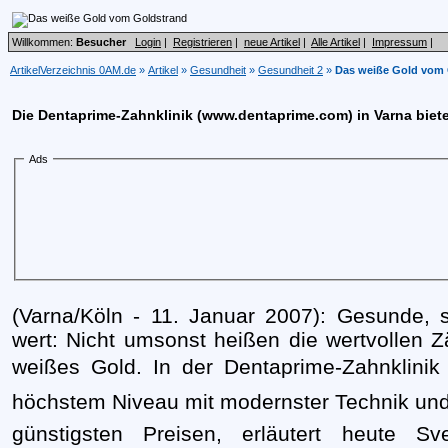
Willkommen:
Besucher
Login
|
Registrieren
|
neue Artikel
|
Alle Artikel
|
Impressum
|
ArtikelVerzeichnis 0AM.de
»
Artikel
»
Gesundheit
»
Gesundheit 2
»
Das weiße Gold vom 
Die Dentaprime-Zahnklinik (www.dentaprime.com) in Varna bie
Ads
(Varna/Köln - 11. Januar 2007): Gesunde, 
wert: Nicht umsonst heißen die wertvollen 
weißes Gold. In der Dentaprime-Zahnklini
höchstem Niveau mit modernster Technik und o
günstigsten Preisen, erläutert heute S