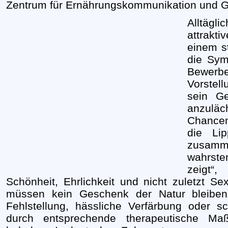
Zentrum für Ernährungskommunikation und Ges
Alltäg
attrakt
einem st
die Sym
Bewe
Vorstel
sein Ge
anzulä
Chancen 
die Li
zusam
wahrste
zeigt“,
Schönheit, Ehrlichkeit und nicht zuletzt 
müssen kein Geschenk der Natur bleiben
Fehlstellung, hässliche Verfärbung oder s
durch entsprechende therapeutische Ma