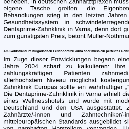
beheben. In deutschen Zahnarztpraxen muss ei
eigene Tasche greifen: die Eigenbete
Behandlungen stieg in den letzten Jahren
Gesundheitssystem in schwindelerrege
Dentaprime-Zahnklinik in Varna, denn dort g
zum günstigsten Preis, betont Müller-Nothma
Am Goldstrand im bulgarischen Feriendomizil Varna aber muss ein perfektes Gebi
Im Zuge dieser Entwicklungen begann eine
Jahre 2004 scharf zu kalkulieren: Ihr
zahlungskräftigen Patienten zahnme
allerhöchstem Niveau möglichst kostengün
Zahnklinik Europas sollte ein wahrhaftiger 
Die Dentaprime-Zahnklinik in Varna erhielt di
eines Wellnesshotels und wurde mit mod
Deutschland und den USA ausgestattet. 
Zahnärzte/-innen und Zahntechniker/-
mitteleuropäischen Standards ausgebildet s
von namhaften Herstellern verwenden. Um