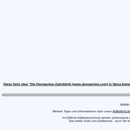
Diese Seite über "Die Dentaprime-Zahnklinik (www.dentaprime.com) in Varna bie
Articl
Artikelverze
Weitere Tipps und Informationen über unser
Im 0AM.de Artikelverzeichnis werden interessante Pr
`Das weiße Gold vom Goldstrand`, auch Sie kön