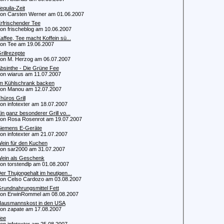
equila-Zeit
 Carsten Werner am 01.06.2007
rfrischender Tee
 frischeblog am 10.06.2007
affee, Tee macht Koffein sü...
 Tee am 19.06.2007
rillrezepte
 M. Herzog am 06.07.2007
bsinthe - Die Grüne Fee
 wiarus am 11.07.2007
m Kühlschrank backen
n Manou am 12.07.2007
hüros Grill
 infotexter am 18.07.2007
in ganz besonderer Grill vo...
 Rosa Rosenrot am 19.07.2007
iemens E-Geräte
 infotexter am 21.07.2007
ein für den Kuchen
 sar2000 am 31.07.2007
ein als Geschenk
 torstendlp am 01.08.2007
er Thujongehalt im heutigen...
 Celso Cardozo am 03.08.2007
rundnahrungsmittel Fett
 ErwinRommel am 08.08.2007
ausmannskost in den USA
 zapate am 17.08.2007
ee