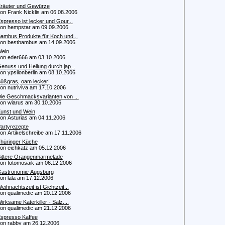
räuter und Gewürze
 Frank Nicklis am 06.08.2006
spresso ist lecker und Gour...
 hempstar am 09.09.2006
ambus Produkte für Koch und...
 bestbambus am 14.09.2006
ein
 eder666 am 03.10.2006
enuss und Heilung durch jap...
 ypsilonberlin am 08.10.2006
üßgras, oam lecker!
 nutriviva am 17.10.2006
ie Geschmacksvarianten von ...
 wiarus am 30.10.2006
unst und Wein
 Asturias am 04.11.2006
artyrezepte
 Artikelschreibe am 17.11.2006
hüringer Küche
 eichkatz am 05.12.2006
ittere Orangenmarmelade
 fotomosaik am 06.12.2006
astronomie Augsburg
 lala am 17.12.2006
eihnachtszeit ist Gichtzeit...
 qualimedic am 20.12.2006
irksame Katerkiller - Salz,...
 qualimedic am 21.12.2006
spresso Kaffee
 rabby am 26.12.2006