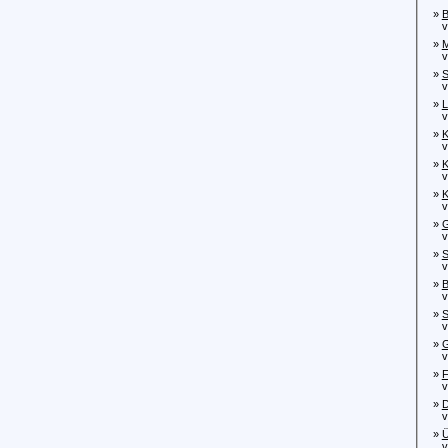
»
B
von
»
M
von
»
S
von
»
L
von
»
K
von
»
K
von
»
K
von
»
G
von
»
S
vo
»
B
vo
»
S
von
»
G
von
»
F
von
»
D
vo
»
Ü
von