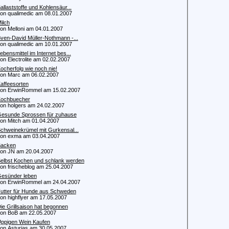
allaststoffe und Kohlensäur...
 qualimedic am 08.01.2007
ilch
 Melloni am 04.01.2007
ven-David Müller-Nothmann -...
 qualimedic am 10.01.2007
ebensmittel im Internet bes...
 Electrolite am 02.02.2007
ocherfolg wie noch nie!
 Marc am 06.02.2007
affeesorten
 ErwinRommel am 15.02.2007
ochbuecher
 holgers am 24.02.2007
esunde Sprossen für zuhause
 Mitch am 01.04.2007
chweinekrümel mit Gurkensal...
n exma am 03.04.2007
acken
n JN am 20.04.2007
elbst Kochen und schlank werden
 frischeblog am 25.04.2007
esünder leben
 ErwinRommel am 24.04.2007
utter für Hunde aus Schweden
 highflyer am 17.05.2007
ie Grillsaison hat begonnen
n BoB am 22.05.2007
ppigen Wein Kaufen
 Asturias am 30.05.2007