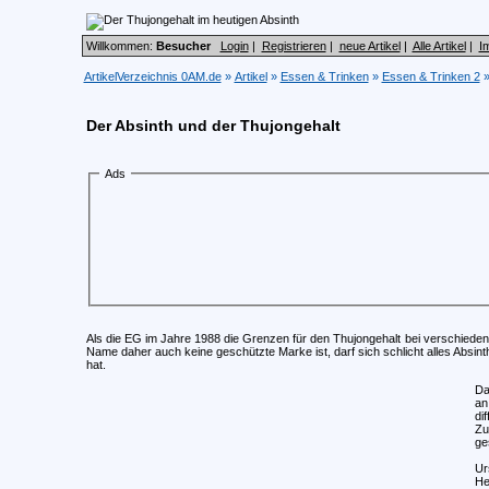
Willkommen:
Besucher
Login
|
Registrieren
|
neue Artikel
|
Alle Artikel
|
I
ArtikelVerzeichnis 0AM.de
»
Artikel
»
Essen & Trinken
»
Essen & Trinken 2
Der Absinth und der Thujongehalt
Ads
Als die EG im Jahre 1988 die Grenzen für den Thujongehalt bei verschiedenen A
Name daher auch keine geschützte Marke ist, darf sich schlicht alles Absint
hat.
Da
an
di
Zu
ge
Ur
He