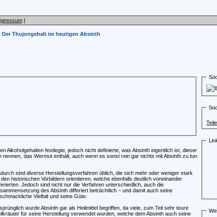
mpressum
|
»
Der Thujongehalt im heutigen Absinth
Soc
Soc
Teil
Lin
lkoholgehalten festlegte, jedoch nicht definierte, was Absinth eigentlich ist, dieser
h nennen, das Wermut enthält, auch wenn es sonst rein gar nichts mit Absinth zu tun
durch sind diverse Herstellungsverfahren üblich, die sich mehr oder weniger stark
 den historischen Vorbildern orientieren, welche ebenfalls deutlich voneinander
fferierten. Jedoch sind nicht nur die Verfahren unterschiedlich, auch die
sammensetzung des Absinth differiert beträchtlich – und damit auch seine
schmackliche Vielfalt und seine Güte.
sprünglich wurde Absinth gar als Heilmittel begriffen, da viele, zum Teil sehr teure
Wei
ilkräuter für seine Herstellung verwendet wurden, welche dem Absinth auch seine