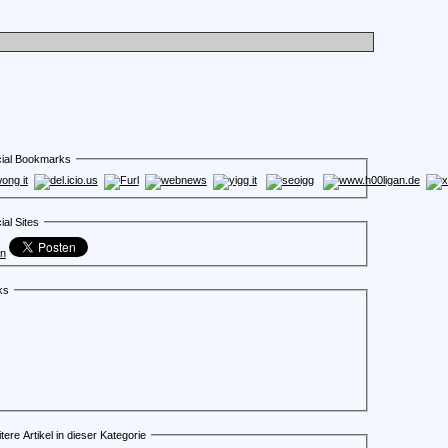
ial Bookmarks
ial Sites
en
ks
tere Artikel in dieser Kategorie