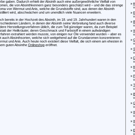
rbe gaben. Dadurch erhielt der Absinth auch eine außergewöhnliche Vielfalt von
»
K
omen, die von Absinthkennern ganz besonders geschätzt wird – und die das strenge
von
oma von Wermut und Anis, welche die Grundstoffe sind, aus denen der Absinth
stilliert wird, abschwächen und um unendlich viele Nuancen erweitern.
»
E
von
ch bereits in der Hochzeit des Absinth, im 18. und 19. Jahrhundert waren in den
»
B
rschiedenen Ländern, in denen der Absinth seine Verbreitung fand auch diverse
von
dere Herstellungsverfahren üblich, die zum Teil günstiger waren, da zum Beispiel
statt der Heilkräuter, deren Geschmack und Farbstoff in einem aufwändigen
»
W
rfahren extrahiert werden musste, von einigen nur Öle verwendet wurden – aber es
von
bt auch Absinthsorten, welche sich weitgehend auf die Grundaromen konzentrieren:
»
G
rmut und Anis. Auch heute noch existiert diese Vielfalt, die sich einem am ehesten in
von
nem guten Absinthe
Onlineshop
eröffnet.
»
S
von
»
D
von
»
K
von
»
P
von
»
T
von
»
B
von
»
G
von
»
W
von
»
W
von
»
E
von