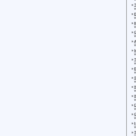
»
T
von
»
E
von
»
K
von
»
G
von
»
A
von
»
I
vo
»
T
von
»
E
von
»
S
von
»
W
von
»
W
von
»
D
von
»
G
von
»
H
von
»
T