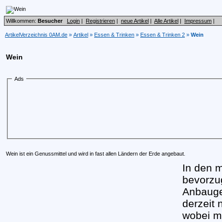
Willkommen:
Besucher
Login
|
Registrieren
|
neue Artikel
|
Alle Artikel
|
Impressum
|
ArtikelVerzeichnis 0AM.de
»
Artikel
»
Essen & Trinken
»
Essen & Trinken 2
»
Wein
Wein
Ads
Wein ist ein Genussmittel und wird in fast allen Ländern der Erde angebaut.
In den 
bevorzu
Anbauge
derzeit
wobei mi