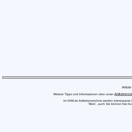
Articl
Artikelverze
Weitere Tipps und Informationen über unser
Im 0AM.de Artikelverzeichnis werden interessante Pr
`Wein`, auch Sie können hier Aut