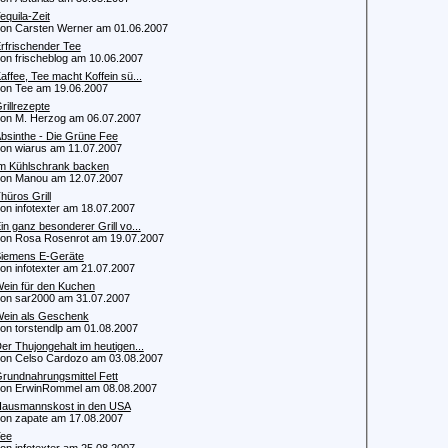
equila-Zeit
 Carsten Werner am 01.06.2007
rfrischender Tee
 frischeblog am 10.06.2007
affee, Tee macht Koffein sü...
 Tee am 19.06.2007
rillrezepte
 M. Herzog am 06.07.2007
bsinthe - Die Grüne Fee
 wiarus am 11.07.2007
m Kühlschrank backen
n Manou am 12.07.2007
hüros Grill
 infotexter am 18.07.2007
in ganz besonderer Grill vo...
 Rosa Rosenrot am 19.07.2007
iemens E-Geräte
 infotexter am 21.07.2007
ein für den Kuchen
 sar2000 am 31.07.2007
ein als Geschenk
 torstendlp am 01.08.2007
er Thujongehalt im heutigen...
 Celso Cardozo am 03.08.2007
rundnahrungsmittel Fett
 ErwinRommel am 08.08.2007
ausmannskost in den USA
 zapate am 17.08.2007
ee