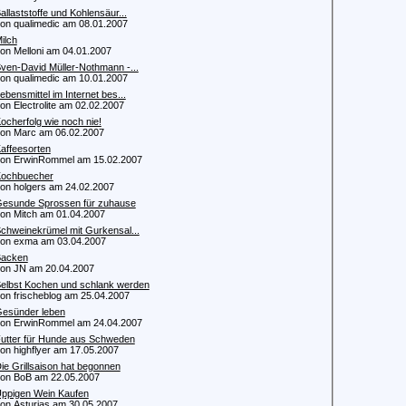
allaststoffe und Kohlensäur...
 qualimedic am 08.01.2007
ilch
 Melloni am 04.01.2007
ven-David Müller-Nothmann -...
 qualimedic am 10.01.2007
ebensmittel im Internet bes...
 Electrolite am 02.02.2007
ocherfolg wie noch nie!
 Marc am 06.02.2007
affeesorten
 ErwinRommel am 15.02.2007
ochbuecher
 holgers am 24.02.2007
esunde Sprossen für zuhause
 Mitch am 01.04.2007
chweinekrümel mit Gurkensal...
n exma am 03.04.2007
acken
n JN am 20.04.2007
elbst Kochen und schlank werden
 frischeblog am 25.04.2007
esünder leben
 ErwinRommel am 24.04.2007
utter für Hunde aus Schweden
 highflyer am 17.05.2007
ie Grillsaison hat begonnen
n BoB am 22.05.2007
ppigen Wein Kaufen
 Asturias am 30.05.2007