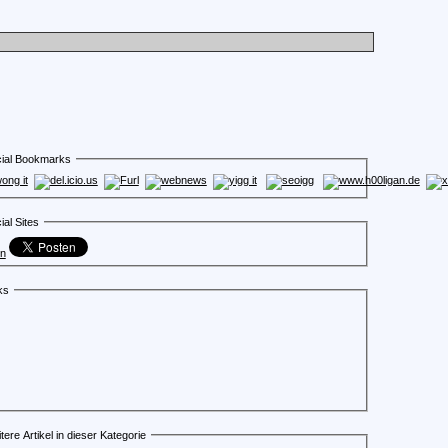
ial Bookmarks
ial Sites
en
ks
tere Artikel in dieser Kategorie