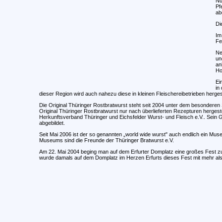
Nu
Pf
abg
Di
Im
Fet
Ne
un
an
Hol
Ei
in
dieser Region wird auch nahezu diese in kleinen Fleischereibetrieben hergest
Die Original Thüringer Rostbratwurst steht seit 2004 unter dem besonderen
Original Thüringer Rostbratwurst nur nach überlieferten Rezepturen herges
Herkunftsverband Thüringer und Eichsfelder Wurst- und Fleisch e.V.. Sein G
abgebildet.
Seit Mai 2006 ist der so genannten „world wide wurst" auch endlich ein Mus
Museums sind die Freunde der Thüringer Bratwurst e.V.
Am 22. Mai 2004 beging man auf dem Erfurter Domplatz eine großes Fest zu
wurde damals auf dem Domplatz im Herzen Erfurts dieses Fest mit mehr al