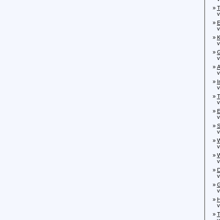
»
T
von
»
E
von
»
K
von
»
G
von
»
A
von
»
I
vo
»
T
von
»
E
von
»
S
von
»
W
von
»
W
von
»
D
von
»
G
von
»
H
von
»
T