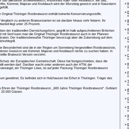
r das allerbeste Schweinefleisch, entsehntes Kalb- oder Rindfleisch. Mit Salz,
»
K
effer, Kümmel, Majoran und Knoblauch wird der Wurstteig gewürzt und in Naturdarm
von
efüllt.
»
E
e Original Thüringer Rostbratwurst enthält keinerlei Konservierungsstoffe.
von
 Vergleich zu anderen Bratwurstarten ist sie darüber hinaus sehr fettarm. Ihr
»
B
tanteil liegt unter 25 Prozent.
von
»
W
ben der traditonellen Darreichungsform, gegrillt im halb aufgeschnittenen Brötchen
von
d mit Senf kann man die Original Thüringer Rostbratwurst auch in der Pfannen
braten. Der traditionsbewußte Thüringer bevorzugt aber die Zubereitung auf dem
»
G
zkohlegrill.
von
»
S
ne Besonderheit sind die in der Region um Sonneberg hergestellten Rostbratwürste,
von
 denen Gewürze wie Kümmel, Majoran und Knoblauch nichts zu suchen haben. In
ellte Bratwurst Version verzehrt.
»
D
von
 Schutz der Europäischen Gemeinschaft. Diese hat festgeschrieben, dass die
»
K
tellt werden darf. Darüber wacht unter anderem auch der HTW, der
von
ütesiegel, ein Thüringer Löwe, ist auf jeder Packung Thüringer Rostbratwurst
»
P
von
eum gewidmet. Es befindet sich in Holzhausen bei Erfurt in Thüringen. Träger des
»
T
von
 Ehren der Thüringer Rostbratwurst. „600 Jahre Thüringer Rostbratwurst“. Gefeiert
»
B
s 20.000 Gästen.
von
»
G
von
»
W
von
»
W
von
»
E
von