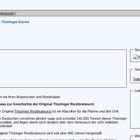
mpressum
|
»
Thüringer Küche
Soc
Soc
Teil
Lin
rn mit ihren Bratwürsten und Rostbräteln.
was zur Geschichte der Original Thüringer Rostbratwurst
e Original
Thüringer Rostbratwurst
ist ein Klassiker für die Pfanne und den Grill.
e Deutschen verzehren jährlich sage und schreibe 140.000 Tonnen dieser Thüringer
ezialität, und liegen damit noch deutlich über dem Verbrauch der sehr beliebten
stbrätel.
iginal Thüringer Rostbratwurst wird seit über 600 Jahren hergestellt
Wei