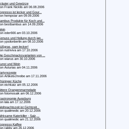
räuter und Gewürze
 Frank Nicklis am 06.08.2006
spresso ist lecker und Gour...
 hempstar am 09.09.2006
ambus Produkte für Koch und...
 bestbambus am 14.09.2006
ein
 eder666 am 03.10.2006
enuss und Heilung durch jap...
 ypsilonberlin am 08.10.2006
üßgras, oam lecker!
 nutriviva am 17.10.2006
ie Geschmacksvarianten von ...
 wiarus am 30.10.2006
unst und Wein
 Asturias am 04.11.2006
artyrezepte
 Artikelschreibe am 17.11.2006
hüringer Küche
 eichkatz am 05.12.2006
ittere Orangenmarmelade
 fotomosaik am 06.12.2006
astronomie Augsburg
 lala am 17.12.2006
eihnachtszeit ist Gichtzeit...
 qualimedic am 20.12.2006
irksame Katerkiller - Salz,...
 qualimedic am 21.12.2006
spresso Kaffee
 rabby am 26.12.2006