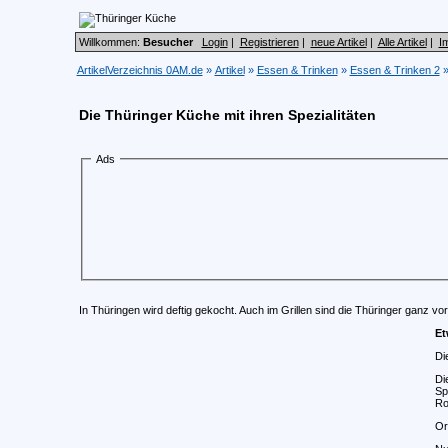
Willkommen:
Besucher
Login
|
Registrieren
|
neue Artikel
|
Alle Artikel
|
I
ArtikelVerzeichnis 0AM.de
»
Artikel
»
Essen & Trinken
»
Essen & Trinken 2
Die Thüringer Küche mit ihren Spezialitäten
Ads
In Thüringen wird deftig gekocht. Auch im Grillen sind die Thüringer ganz vo
Et
Di
Di
Sp
Ro
Or