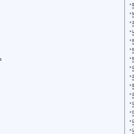
»
B
von
»
M
von
»
S
von
»
L
von
»
K
von
»
K
von
»
K
n
von
»
G
von
»
S
vo
»
B
vo
»
S
von
»
G
von
»
F
von
»
D
vo
»
Ü
von