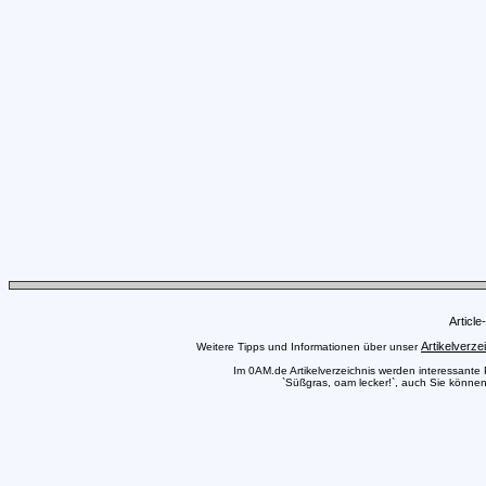
Articl
Artikelverze
Weitere Tipps und Informationen über unser
Im 0AM.de Artikelverzeichnis werden interessante Pr
`Süßgras, oam lecker!`, auch Sie können 