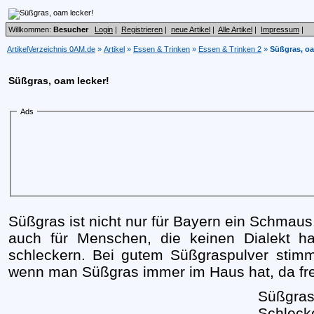
Willkommen:
Besucher
Login
|
Registrieren
|
neue Artikel
|
Alle Artikel
|
Impressum
|
ArtikelVerzeichnis 0AM.de
»
Artikel
»
Essen & Trinken
»
Essen & Trinken 2
»
Süßgras, oa
Süßgras, oam lecker!
Ads
Süßgras ist nicht nur für Bayern ein Schmau
auch für Menschen, die keinen Dialekt h
schleckern. Bei gutem Süßgraspulver stim
wenn man Süßgras immer im Haus hat, da freu
Süßgras 
Schleck