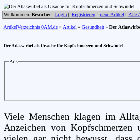
Willkommen:
Besucher
Login
|
Registrieren
|
neue Artikel
|
Alle A
ArtikelVerzeichnis 0AM.de
»
Artikel
»
Gesundheit
»
Der Atlaswirb
Der Atlaswirbel als Ursache für Kopfschmerzen und Schwindel
Ads
Viele Menschen klagen im Allta
Anzeichen von Kopfschmerzen u
vielen gar nicht bewusst, dass 