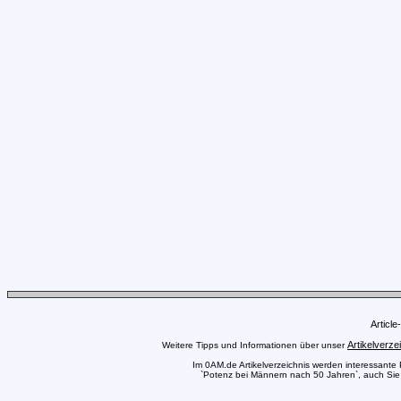
Articl
Artikelverze
Weitere Tipps und Informationen über unser
Im 0AM.de Artikelverzeichnis werden interessante Pr
`Potenz bei Männern nach 50 Jahren`, auch Sie k