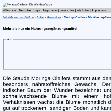
Willkommen:
Besucher
Login
|
Registrieren
|
neue Artikel
|
Alle Artikel
|
Impressum
|
ArtikelVerzeichnis 0AM.de
»
Artikel
»
Gesundheit
»
Moringa Oleifera - Die Wunderpflan
Mehr als nur ein Nahrungsergänzungsmittel
Ads
Die Staude Moringa Oleifera stammt aus dem
besonders nährstoffreiches Gewächs. De
indischer Baum der Wunder bezeichnet und 
schnellwachsende Blume mit einem hohe
Verhältnissen wächst die Blume monatlich 
gut auf trockenem, sandigen Boden und kan