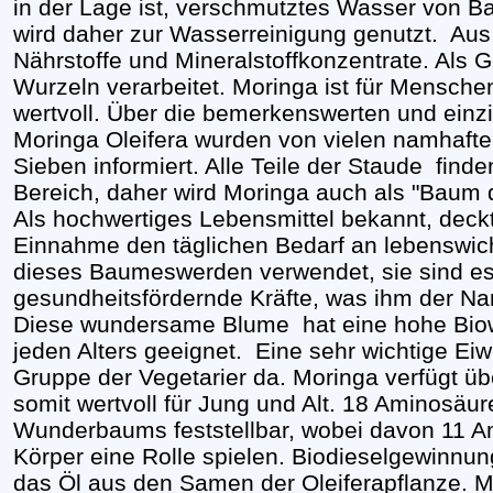
in der Lage ist, verschmutztes Wasser von B
wird daher zur Wasserreinigung genutzt. Aus
Nährstoffe und Mineralstoffkonzentrate. Als
Wurzeln verarbeitet. Moringa ist für Mensche
wertvoll. Über die bemerkenswerten und einz
Moringa Oleifera wurden von vielen namhaften
Sieben informiert. Alle Teile der Staude fin
Bereich, daher wird Moringa auch als "Baum
Als hochwertiges Lebensmittel bekannt, deckt 
Einnahme den täglichen Bedarf an lebenswicht
dieses Baumeswerden verwendet, sie sind es
gesundheitsfördernde Kräfte, was ihm der Na
Diese wundersame Blume hat eine hohe Biowe
jeden Alters geeignet. Eine sehr wichtige Eiwe
Gruppe der Vegetarier da. Moringa verfügt übe
somit wertvoll für Jung und Alt. 18 Aminosäur
Wunderbaums feststellbar, wobei davon 11 A
Körper eine Rolle spielen. Biodieselgewinnun
das Öl aus den Samen der Oleiferapflanze. Mo