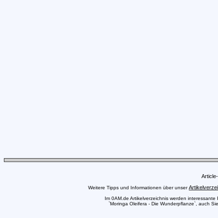
Articl
Artikelverze
Weitere Tipps und Informationen über unser
Im 0AM.de Artikelverzeichnis werden interessante Pr
`Moringa Oleifera - Die Wunderpflanze`, auch Sie